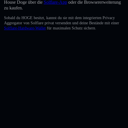
House Doge über die
Solflare-App
oder die Browsererweiterung
English
zu kaufen.
Deutsch
Sobald du HOGE besitzt, kannst du sie mit dem integrierten Privacy
Aggregator von Solflare privat versenden und deine Bestände mit einer
Italiano
Solflare-Hardware-Wallet
für maximalen Schutz sichern.
Português
Español