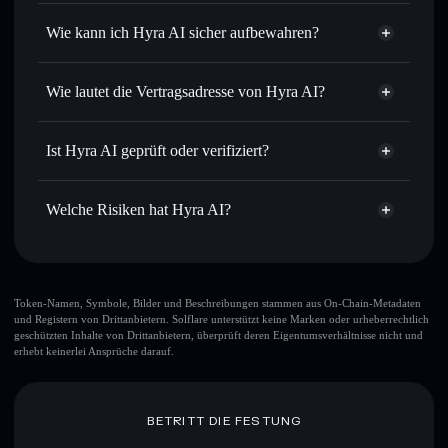
Privacy
Routing zum bestmöglichen Kurs
Aggregator
Wie kann ich Hyra AI sicher aufbewahren?
Limit-Orders setzen
– automatisiere Trades zu deinem
Zielkurs für HYRA
Hyra AI
nicht
Durchschnittskosteneffekt nutzen
– Schritt für Schritt
verwahrenden Wallet
Solflare
Wie lautet die Vertragsadresse von Hyra AI?
per Durchschnittskosteneffekt in HYRA einsteigen
Privat senden
– übertrage HYRA, ohne Wallets öffentlich
Hyra AI
zu verknüpfen, mithilfe des in Solflare integrierten Privacy
HvcyyJHi346dAPKLjjiPEbULfmq3SxBRcEiteyaBpump
Solflare
Ist Hyra AI geprüft oder verifiziert?
Aggregators
Hyra AI
Privacy Aggregator
Hyra AI
derzeit nicht
In Echtzeit verfolgen
– überwache Kurs, Volumen,
Solflare-Wallet
HYRA
verifiziert
Marktkapitalisierung und Liquidität von HYRA
Welche Risiken hat Hyra AI?
Sicher verwahren
– halte HYRA in einer nicht
verwahrenden Wallet, in der du deine privaten Schlüssel
Hauptrisiken für Hyra AI:
kontrollierst
Token-Namen, Symbole, Bilder und Beschreibungen stammen aus On-Chain-Metadaten
und Registern von Drittanbietern. Solflare unterstützt keine Marken oder urheberrechtlich
geschützten Inhalte von Drittanbietern, überprüft deren Eigentumsverhältnisse nicht und
erhebt keinerlei Ansprüche darauf.
Haftungsausschluss: Diese Informationen dienen
ausschließlich Bildungszwecken und stellen keine
Finanzberatung dar. Recherchiere stets eigenständig. Daten
bereitgestellt von rugcheck.xyz.
BETRITT DIE FESTUNG