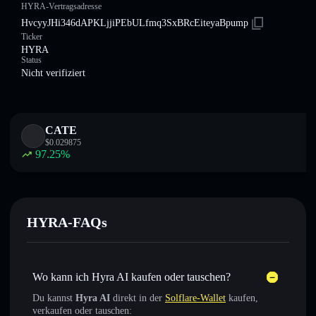
HYRA-Vertragsadresse
HvcyyJHi346dAPKLjjiPEbULfmq3SxBRcEiteyaBpump
Ticker
HYRA
Status
Nicht verifiziert
CATE
$
0.029875
97.25
%
HYRA-FAQs
Wo kann ich Hyra AI kaufen oder tauschen?
Du kannst
Hyra AI
direkt in der
Solflare-Wallet
kaufen,
verkaufen oder tauschen: