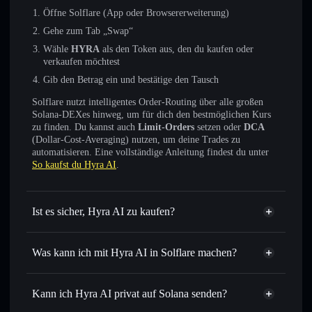
Öffne Solflare (App oder Browsererweiterung)
Gehe zum Tab „Swap“
Wähle
HYRA
als den Token aus, den du kaufen oder
verkaufen möchtest
Gib den Betrag ein und bestätige den Tausch
Solflare nutzt intelligentes Order-Routing über alle großen
Solana-DEXes hinweg, um für dich den bestmöglichen Kurs
zu finden. Du kannst auch
Limit-Orders
setzen oder
DCA
(Dollar-Cost-Averaging) nutzen, um deine Trades zu
automatisieren. Eine vollständige Anleitung findest du unter
So kaufst du Hyra AI
.
Ist es sicher, Hyra AI zu kaufen?
Hyra AI
nicht verifiziert
Was kann ich mit Hyra AI in Solflare machen?
Hyra AI
Solflare-Wallet
Sofort tauschen
– handle HYRA gegen SOL, USDC oder
Kann ich Hyra AI privat auf Solana senden?
Tausende anderer Solana-Tokens mit intelligentem Order