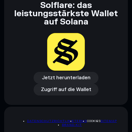
Solflare: das
leistungsstärkste Wallet
auf Solana
Jetzt herunterladen
Zugriff auf die Wallet
Jetzt herunterladen
Zugriff auf die Wallet
DATENSCHUTZRICHTLINIE
TERMS
COOKIES
SITEMAP
BRAND-KIT