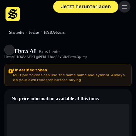
Jetzt herunterladen
Menü
Startseite
/
Preise
/
HYRA-Kurs
Hyra AI
Kurs heute
HvcyyJHi346dAPKLjjiPEbULfmq3SxBRcEiteyaBpump
Unverified token
Multiple tokens can use the same name and symbol. Always
do your own research before buying.
No price information available at this time.