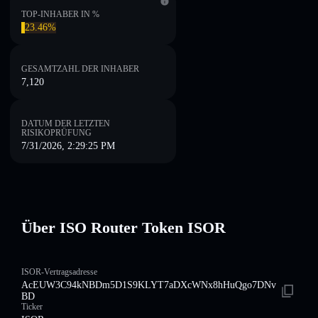
TOP-INHABER IN %
23.46%
GESAMTZAHL DER INHABER
7,120
DATUM DER LETZTEN
RISIKOPRÜFUNG
7/31/2026, 2:29:25 PM
Über ISO Router Token ISOR
ISOR-Vertragsadresse
AcEUW3C94kNBDm5D1S9KLYT7aDXcWNx8hHuQgo7DNv
BD
Ticker