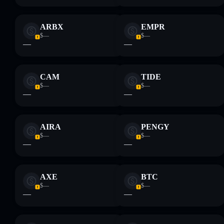
ausschließlich Bildungszwecken und stellen keine
Finanzberatung dar. Recherchiere stets eigenständig. Daten
ARBX
EMPR
bereitgestellt von rugcheck.xyz.
$—
$—
—
—
CAM
TIDE
$—
$—
—
—
AIRA
PENGY
$—
$—
—
—
AXE
BTC
$—
$—
—
—