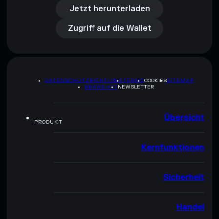
Zugriff auf die Wallet
Jetzt herunterladen
Zugriff auf die Wallet
DATENSCHUTZRICHTLINIE
TERMS
COOKIES
SITEMAP
BRAND-KIT
NEWSLETTER
Übersicht
PRODUKT
Kernfunktionen
Sicherheit
Handel