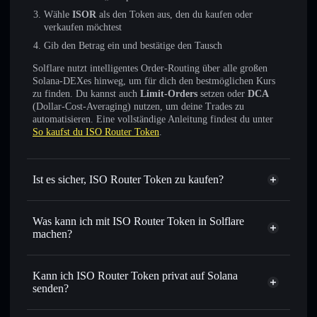
Wähle
ISOR
als den Token aus, den du kaufen oder
verkaufen möchtest
Gib den Betrag ein und bestätige den Tausch
Solflare nutzt intelligentes Order-Routing über alle großen
Solana-DEXes hinweg, um für dich den bestmöglichen Kurs
zu finden. Du kannst auch
Limit-Orders
setzen oder
DCA
(Dollar-Cost-Averaging) nutzen, um deine Trades zu
automatisieren. Eine vollständige Anleitung findest du unter
So kaufst du ISO Router Token
.
Ist es sicher, ISO Router Token zu kaufen?
ISO Router Token
nicht
verifiziert
Was kann ich mit ISO Router Token in Solflare
machen?
ISO Router Token
Solflare-Wallet
Sofort tauschen
– handle ISOR gegen SOL, USDC oder
Kann ich ISO Router Token privat auf Solana
Tausende anderer Solana-Tokens mit intelligentem Order
senden?
Routing zum bestmöglichen Kurs
Privacy