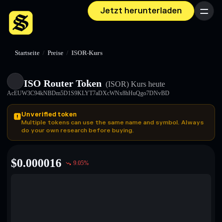
Jetzt herunterladen
Menü
Startseite
/
Preise
/
ISOR-Kurs
ISO Router Token
(ISOR)
Kurs heute
AcEUW3C94kNBDm5D1S9KLYT7aDXcWNx8hHuQgo7DNvBD
Unverified token
Multiple tokens can use the same name and symbol. Always
do your own research before buying.
$
0.000016
9.05
%