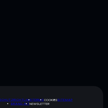
SCHUTZRICHTLINIE
TERMS
SITEMAP
COOKIES
BRAND-KIT
NEWSLETTER