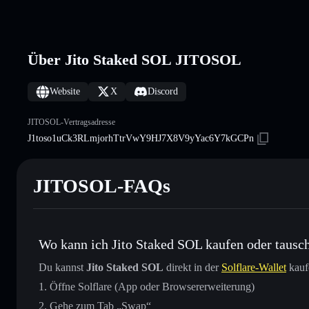
Über Jito Staked SOL JITOSOL
Website
X
Discord
JITOSOL-Vertragsadresse
J1toso1uCk3RLmjorhTtrVwY9HJ7X8V9yYac6Y7kGCPn
JITOSOL-FAQs
Wo kann ich Jito Staked SOL kaufen oder tausc
Du kannst
Jito Staked SOL
direkt in der
Solflare-Wallet
kauf
Öffne Solflare (App oder Browsererweiterung)
Gehe zum Tab „Swap“