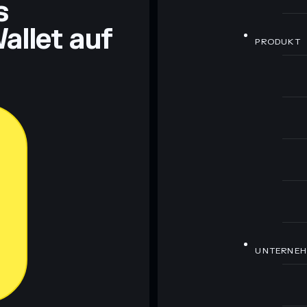
s
allet auf
PRODUKT
UNTERNE