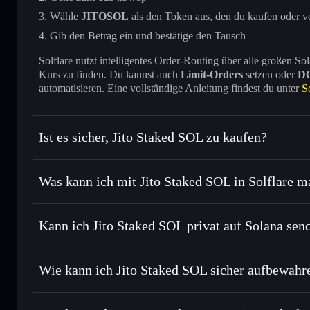
Wähle
JITOSOL
als den Token aus, den du kaufen oder v
Gib den Betrag ein und bestätige den Tausch
Solflare nutzt intelligentes Order-Routing über alle großen
Kurs zu finden. Du kannst auch
Limit-Orders
setzen oder
D
automatisieren. Eine vollständige Anleitung findest du unter
S
Ist es sicher, Jito Staked SOL zu kaufen?
Jito Staked SOL
verifizierter Token
Was kann ich mit Jito Staked SOL in Solflare 
Jito Staked SOL
Solflare-Wallet
Kann ich Jito Staked SOL privat auf Solana sen
Sofort tauschen
– handle JITOSOL gegen SOL, USDC oder 
Order Routing zum bestmöglichen Kurs
Solflare-Wallet
Privacy Aggrega
Limit-Orders setzen
– automatisiere Trades zu deinem Zi
Wie kann ich Jito Staked SOL sicher aufbewahr
Durchschnittskosteneffekt nutzen
– Schritt für Schritt p
Jito Staked SOL
Privat senden
– übertrage JITOSOL, ohne Wallets öffentlich
Privacy Aggregators