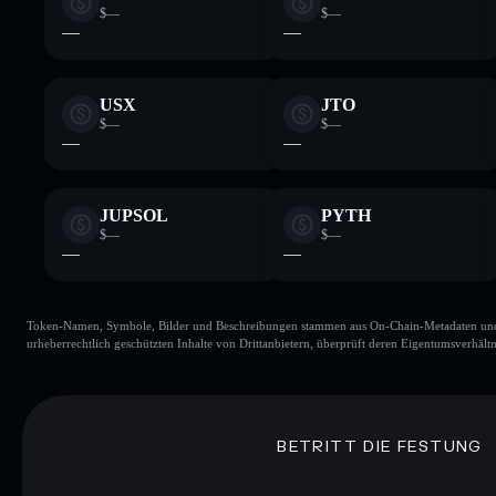
$—
$—
—
—
USX
JTO
$—
$—
—
—
JUPSOL
PYTH
$—
$—
—
—
Token-Namen, Symbole, Bilder und Beschreibungen stammen aus On-Chain-Metadaten und Re
urheberrechtlich geschützten Inhalte von Drittanbietern, überprüft deren Eigentumsverhältn
BETRITT DIE FESTUNG