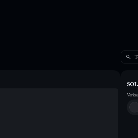
T
SOL
Verka