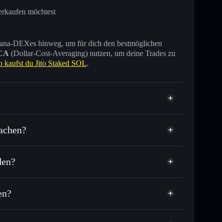
erkaufen möchtest
 Solana-DEXes hinweg, um für dich den bestmöglichen
CA
(Dollar-Cost-Averaging) nutzen, um deine Trades zu
o kaufst du Jito Staked SOL
.
machen?
den?
Tausende anderer Solana-Tokens mit intelligentem
tor
Jito Staked SOL
elkurs für JITOSOL
en?
er Durchschnittskosteneffekt in JITOSOL einsteigen
nicht verwahrenden Wallet
Solflare
 zu verknüpfen, mithilfe des in Solflare integrierten