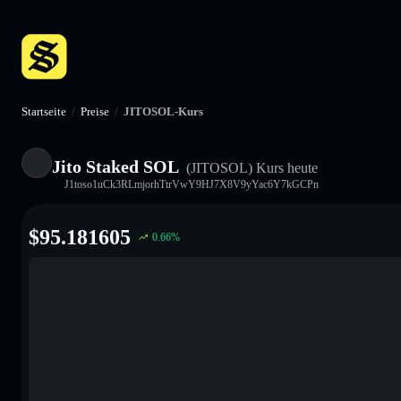
Startseite
/
Preise
/
JITOSOL-Kurs
Jito Staked SOL
(JITOSOL)
Kurs heute
J1toso1uCk3RLmjorhTtrVwY9HJ7X8V9yYac6Y7kGCPn
$
95.181605
0.66
%