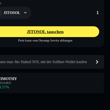
n
JITOSOL
JITOSOL tauschen
Preis kann vom Onramp-Service abhängen
ann man Jito Staked SOL mit der Solflare-Wallet kaufen
JIMOTHY
0.014833
8.57
%