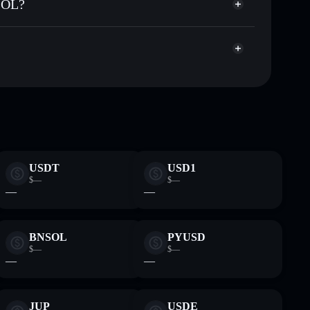
 SOL?
apitalisierung und Liquidität von JITOSOL
gator
nden Wallet, in der du deine privaten Schlüssel
Pn
Solflare-
USDT
USD1
$—
$—
—
—
BNSOL
PYUSD
$—
$—
—
—
JUP
USDE