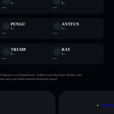
$—
$—
—
—
PENGU
ANTFUN
$—
$—
—
—
TRUMP
RAY
$—
$—
—
—
gistern von Drittanbietern. Solflare unterstützt keine Marken oder
isse nicht und erhebt keinerlei Ansprüche darauf.
DATEN