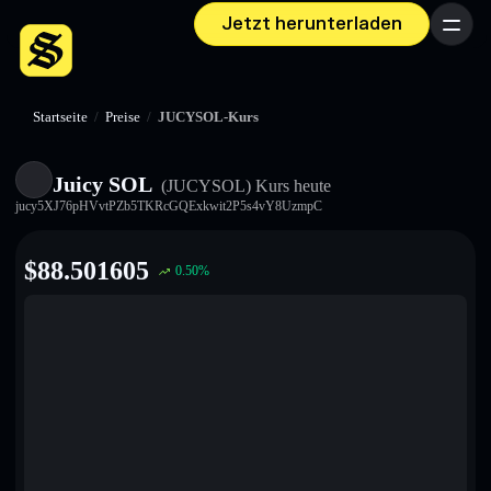
Jetzt herunterladen
Menü
Startseite
/
Preise
/
JUCYSOL-Kurs
Juicy SOL
(JUCYSOL)
Kurs heute
jucy5XJ76pHVvtPZb5TKRcGQExkwit2P5s4vY8UzmpC
$
88.501605
0.50
%