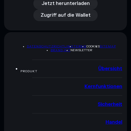
Zugriff auf die Wallet
Jetzt herunterladen
Zugriff auf die Wallet
DATENSCHUTZRICHTLINIE
TERMS
COOKIES
SITEMAP
BRAND-KIT
NEWSLETTER
Übersicht
PRODUKT
Kernfunktionen
Sicherheit
Handel