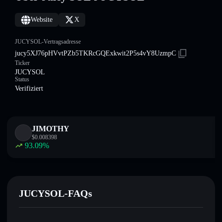
Website
X
JUCYSOL-Vertragsadresse
jucy5XJ76pHVvtPZb5TKRcGQExkwit2P5s4vY8UzmpC
Ticker
JUCYSOL
Status
Verifiziert
JIMOTHY
$
0.008398
93.09
%
JUCYSOL-FAQs