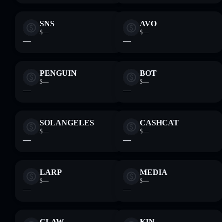
SNS
AVO
$—
$—
—
—
PENGUIN
BOT
$—
$—
—
—
SOLANGELES
CASHCAT
$—
$—
—
—
LARP
MEDIA
$—
$—
—
—
CLAW
KIN