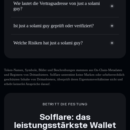
nicht verwahrenden Wallet
Solflare
Privat senden
– übertrage SOLAMIGUY, ohne Wallets
Wie lautet die Vertragsadresse von just a solami
öffentlich zu verknüpfen, mithilfe des in Solflare
guy?
integrierten Privacy Aggregators
Solflare
just a solami guy
In Echtzeit verfolgen
– überwache Kurs, Volumen,
just a solami guy
Marktkapitalisierung und Liquidität von SOLAMIGUY
Ist just a solami guy geprüft oder verifiziert?
Privacy
8kcAGuAM93R8SZ1C1JBZJTiywfL1hx4J3nfNpr7mBRgf
Aggregator
Sicher verwahren
– halte SOLAMIGUY in einer nicht
just a solami guy
derzeit
verwahrenden Wallet, in der du deine privaten Schlüssel
nicht verifiziert
Welche Risiken hat just a solami guy?
kontrollierst
Solflare-Wallet
SOLAMIGUY
Hauptrisiken für just a solami guy:
just a solami guy
Token-Namen, Symbole, Bilder und Beschreibungen stammen aus On-Chain-Metadaten
und Registern von Drittanbietern. Solflare unterstützt keine Marken oder urheberrechtlich
begrenzte Liquidität
geschützten Inhalte von Drittanbietern, überprüft deren Eigentumsverhältnisse nicht und
just a solami guy
erhebt keinerlei Ansprüche darauf.
veränderbar
BETRITT DIE FESTUNG
Haftungsausschluss: Diese Informationen dienen
ausschließlich Bildungszwecken und stellen keine
Solflare: das
Finanzberatung dar. Recherchiere stets eigenständig. Daten
bereitgestellt von rugcheck.xyz.
leistungsstärkste Wallet