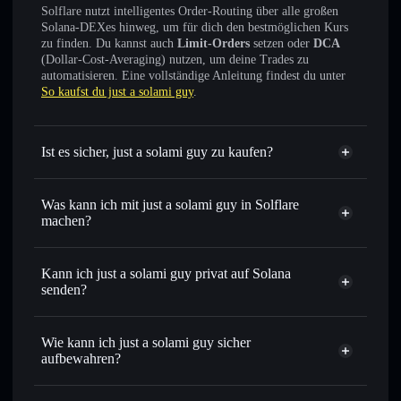
Solflare nutzt intelligentes Order-Routing über alle großen
Solana-DEXes hinweg, um für dich den bestmöglichen Kurs
zu finden. Du kannst auch
Limit-Orders
setzen oder
DCA
(Dollar-Cost-Averaging) nutzen, um deine Trades zu
automatisieren. Eine vollständige Anleitung findest du unter
So kaufst du just a solami guy
.
Ist es sicher, just a solami guy zu kaufen?
just a solami guy
nicht
verifiziert
Was kann ich mit just a solami guy in Solflare
machen?
just a solami guy
Solflare-Wallet
Sofort tauschen
– handle SOLAMIGUY gegen SOL,
Kann ich just a solami guy privat auf Solana
USDC oder Tausende anderer Solana-Tokens mit
senden?
intelligentem Order Routing zum bestmöglichen Kurs
Privacy
Limit-Orders setzen
– automatisiere Trades zu deinem
Aggregator
Wie kann ich just a solami guy sicher
Zielkurs für SOLAMIGUY
aufbewahren?
Durchschnittskosteneffekt nutzen
– Schritt für Schritt
per Durchschnittskosteneffekt in SOLAMIGUY einsteigen
just a solami guy