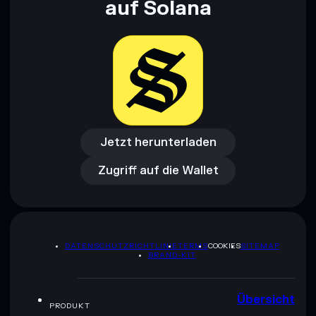
auf Solana
Jetzt herunterladen
Zugriff auf die Wallet
Jetzt herunterladen
Zugriff auf die Wallet
DATENSCHUTZRICHTLINIE
TERMS
COOKIES
SITEMAP
BRAND-KIT
Übersicht
PRODUKT