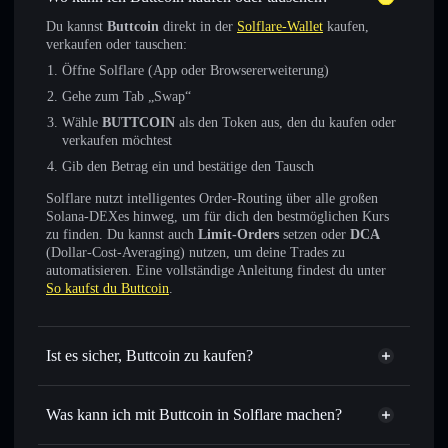
Du kannst
Buttcoin
direkt in der
Solflare-Wallet
kaufen,
verkaufen oder tauschen:
Öffne Solflare (App oder Browsererweiterung)
Gehe zum Tab „Swap“
Wähle
BUTTCOIN
als den Token aus, den du kaufen oder
verkaufen möchtest
Gib den Betrag ein und bestätige den Tausch
Solflare nutzt intelligentes Order-Routing über alle großen
Solana-DEXes hinweg, um für dich den bestmöglichen Kurs
zu finden. Du kannst auch
Limit-Orders
setzen oder
DCA
(Dollar-Cost-Averaging) nutzen, um deine Trades zu
automatisieren. Eine vollständige Anleitung findest du unter
So kaufst du Buttcoin
.
Ist es sicher, Buttcoin zu kaufen?
Buttcoin
verifizierter Token
Was kann ich mit Buttcoin in Solflare machen?
Buttcoin
Solflare-Wallet