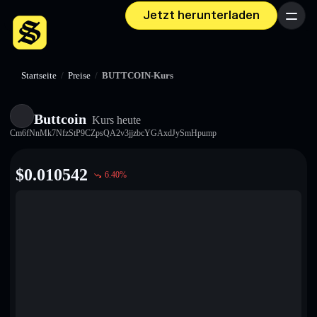
Jetzt herunterladen
Menü
Startseite
/
Preise
/
BUTTCOIN-Kurs
Buttcoin
Kurs heute
Cm6fNnMk7NfzStP9CZpsQA2v3jjzbcYGAxdJySmHpump
$
0.010542
6.40
%