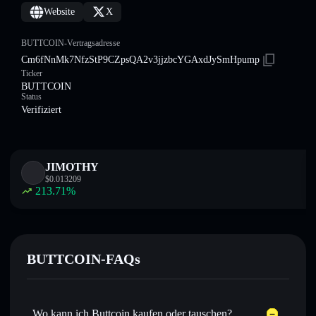
Website
X
BUTTCOIN-Vertragsadresse
Cm6fNnMk7NfzStP9CZpsQA2v3jjzbcYGAxdJySmHpump
Ticker
BUTTCOIN
Status
Verifiziert
JIMOTHY
$
0.013209
213.71
%
BUTTCOIN-FAQs
Wo kann ich Buttcoin kaufen oder tauschen?