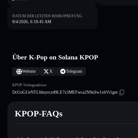
DATUM DER LETZTEN RISIKOPRÜFUNG
8/4/2026, 6:18:45 AM
Über K-Pop on Solana KPOP
Website
X
Telegram
KPOP-Vertragsadresse
DcUoGUeNTLhhzyrcz49LE7z3MEFwca2N9uSw1xbVi1gm
KPOP-FAQs