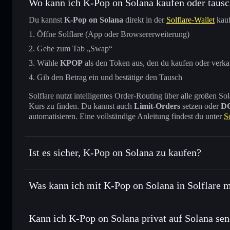
Wo kann ich K-Pop on Solana kaufen oder taus
Du kannst
K-Pop on Solana
direkt in der
Solflare-Wallet
kauf
Öffne Solflare (App oder Browsererweiterung)
Gehe zum Tab „Swap“
Wähle
KPOP
als den Token aus, den du kaufen oder verk
Gib den Betrag ein und bestätige den Tausch
Solflare nutzt intelligentes Order-Routing über alle großen
Kurs zu finden. Du kannst auch
Limit-Orders
setzen oder
D
automatisieren. Eine vollständige Anleitung findest du unter
S
Ist es sicher, K-Pop on Solana zu kaufen?
K-Pop on Solana
nicht verif
Was kann ich mit K-Pop on Solana in Solflare 
K-Pop on Solana
Solflare-Wallet
Kann ich K-Pop on Solana privat auf Solana se
Sofort tauschen
– handle KPOP gegen SOL, USDC oder Tau
Routing zum bestmöglichen Kurs