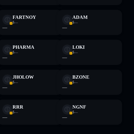
FARTNOY
ADAM
$—
$—
—
—
PHARMA
LOKI
$—
$—
—
—
JHOLOW
BZONE
$—
$—
—
—
RRR
NGNF
$—
$—
—
—