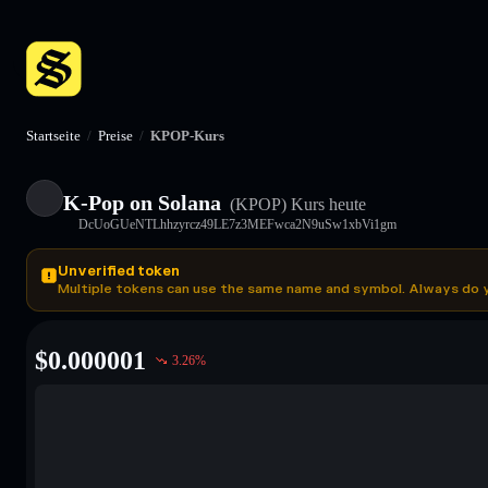
Startseite
/
Preise
/
KPOP-Kurs
K-Pop on Solana
(KPOP)
Kurs heute
DcUoGUeNTLhhzyrcz49LE7z3MEFwca2N9uSw1xbVi1gm
Unverified token
Multiple tokens can use the same name and symbol. Always do 
$
0.000001
3.26
%