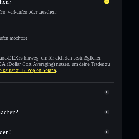
chen?
en, verkaufen oder tauschen:
aufen möchtest
 Solana-DEXes hinweg, um für dich den bestmöglichen
CA
(Dollar-Cost-Averaging) nutzen, um deine Trades zu
o kaufst du K-Pop on Solana
.
iziert
machen?
nden?
sende anderer Solana-Tokens mit intelligentem Order