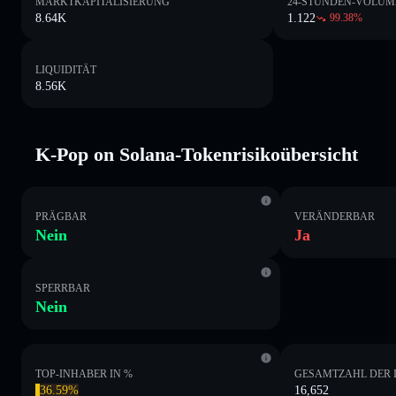
MARKTKAPITALISIERUNG
24-STUNDEN-VOLUM
8.64K
1.122
99.38
%
LIQUIDITÄT
8.56K
K-Pop on Solana-Tokenrisikoübersicht
PRÄGBAR
VERÄNDERBAR
Nein
Ja
SPERRBAR
Nein
TOP-INHABER IN %
GESAMTZAHL DER 
36.59%
16,652