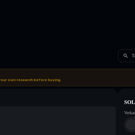
T
your own research before buying.
SOL
Verka