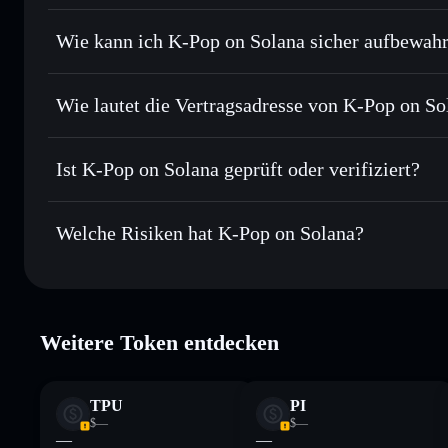
Privacy Aggregato
Limit-Orders setzen
– automatisiere Trades zu deinem Zi
Wie kann ich K-Pop on Solana sicher aufbewah
Durchschnittskosteneffekt nutzen
– Schritt für Schritt p
K-Pop on Solana
Privat senden
– übertrage KPOP, ohne Wallets öffentlich zu
Solflare
Privacy Aggregators
Wie lautet die Vertragsadresse von K-Pop on So
In Echtzeit verfolgen
– überwache Kurs, Volumen, Marktka
Privacy Aggre
K-Pop on Solana
Sicher verwahren
– halte KPOP in einer nicht verwahrenden
DcUoGUeNTLhhzyrcz49LE7z3MEFwca2N9uSw1xbVi1
Ist K-Pop on Solana geprüft oder verifiziert?
Wallet
KPOP
K-Pop on Solana
derzeit nic
Welche Risiken hat K-Pop on Solana?
Hauptrisiken für K-Pop on Solana:
Weitere Token entdecken
K-Pop on Solana
veränderbar
Haftungsausschluss: Diese Informationen dienen ausschließli
TPU
PI
dar. Recherchiere stets eigenständig. Daten bereitgestellt von 
$—
$—
—
—