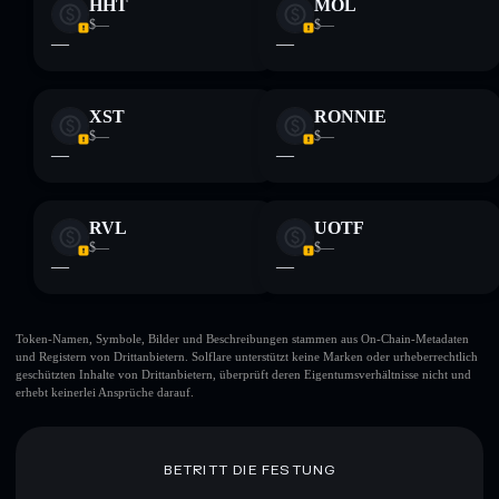
HHT
MOL
$—
$—
—
—
XST
RONNIE
$—
$—
—
—
RVL
UOTF
$—
$—
—
—
Token-Namen, Symbole, Bilder und Beschreibungen stammen aus On-Chain-Metadaten
und Registern von Drittanbietern. Solflare unterstützt keine Marken oder urheberrechtlich
geschützten Inhalte von Drittanbietern, überprüft deren Eigentumsverhältnisse nicht und
erhebt keinerlei Ansprüche darauf.
BETRITT DIE FESTUNG