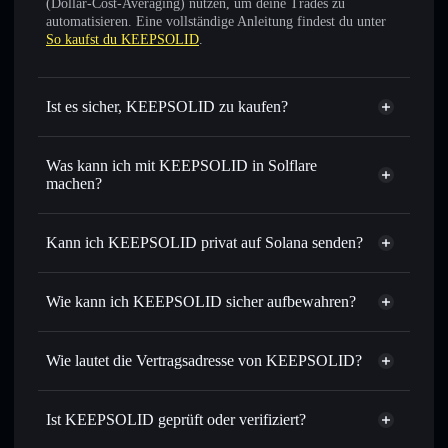
(Dollar-Cost-Averaging) nutzen, um deine Trades zu
automatisieren. Eine vollständige Anleitung findest du unter
So kaufst du KEEPSOLID
.
Ist es sicher, KEEPSOLID zu kaufen?
KEEPSOLID
nicht
verifiziert
Was kann ich mit KEEPSOLID in Solflare
machen?
KEEPSOLID
Solflare-Wallet
Sofort tauschen
– handle KSC gegen SOL, USDC oder
Kann ich KEEPSOLID privat auf Solana senden?
Tausende anderer Solana-Tokens mit intelligentem Order
Privacy
Routing zum bestmöglichen Kurs
Aggregator
Wie kann ich KEEPSOLID sicher aufbewahren?
Limit-Orders setzen
– automatisiere Trades zu deinem
Zielkurs für KSC
KEEPSOLID
Durchschnittskosteneffekt nutzen
– Schritt für Schritt
nicht verwahrenden Wallet
Solflare
Wie lautet die Vertragsadresse von KEEPSOLID?
per Durchschnittskosteneffekt in KSC einsteigen
Privat senden
– übertrage KSC, ohne Wallets öffentlich zu
KEEPSOLID
verknüpfen, mithilfe des in Solflare integrierten Privacy
CPPrR94msJaWXqQYBzY9EnhPbcYbwBFEYYj4T5XmDQz2
Solflare
Ist KEEPSOLID geprüft oder verifiziert?
Aggregators
KEEPSOLID
Privacy Aggregator