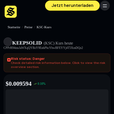
Jetzt herunterladen
Menü
Startseite
/
Preise
/
KSC-Kurs
KEEPSOLID
(KSC)
Kurs heute
CPPrR94msJaWXqQYBzY9EnhPbcYbwBFEYYj4T5XmDQz2
Risk status: Danger
Check detailed risk information below. Click to view the risk
overview section.
$
0.009594
0.10
%