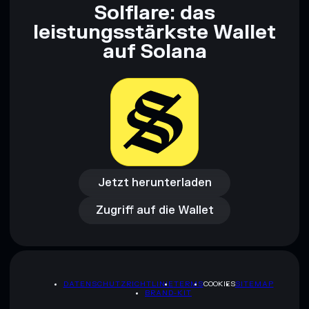
Solflare: das
leistungsstärkste Wallet
auf Solana
Jetzt herunterladen
Zugriff auf die Wallet
Jetzt herunterladen
Zugriff auf die Wallet
DATENSCHUTZRICHTLINIE
TERMS
COOKIES
SITEMAP
BRAND-KIT