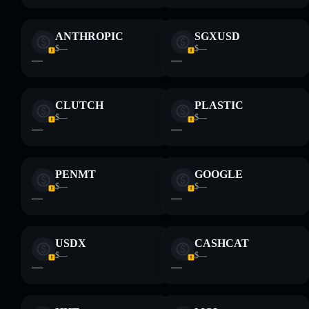
ANTHROPIC
SGXUSD
$—
$—
—
—
CLUTCH
PLASTIC
$—
$—
—
—
PENMT
GOOGLE
$—
$—
—
—
USDX
CASHCAT
$—
$—
—
—