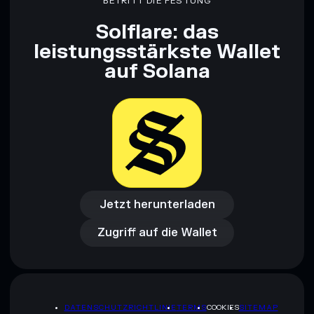
BETRITT DIE FESTUNG
Solflare: das
leistungsstärkste Wallet
auf Solana
Jetzt herunterladen
Zugriff auf die Wallet
Jetzt herunterladen
Zugriff auf die Wallet
DATENSCHUTZRICHTLINIE
TERMS
COOKIES
SITEMAP