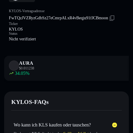
KYLOS-Vertragsadresse
FwTQzJVZRyzGdbSz27eCmrpALxR4vBeqju91fJCBmoon
Ticker
KYLOS
Status
Nicht verifiziert
AURA
$
0.011238
34.05
%
KYLOS-FAQs
Wo kann ich KLS kaufen oder tauschen?