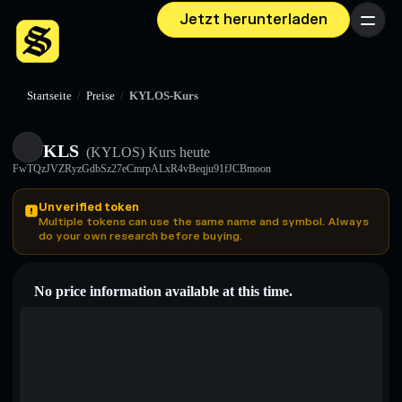
Jetzt herunterladen
Menü
Startseite
/
Preise
/
KYLOS-Kurs
KLS
(KYLOS)
Kurs heute
FwTQzJVZRyzGdbSz27eCmrpALxR4vBeqju91fJCBmoon
Unverified token
Multiple tokens can use the same name and symbol. Always
do your own research before buying.
No price information available at this time.