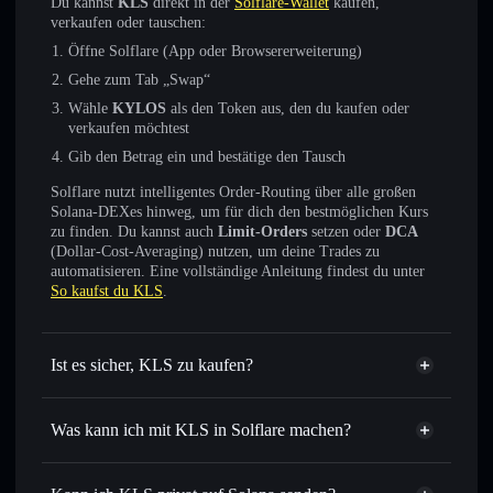
Du kannst
KLS
direkt in der
Solflare-Wallet
kaufen,
verkaufen oder tauschen:
Öffne Solflare (App oder Browsererweiterung)
Gehe zum Tab „Swap“
Wähle
KYLOS
als den Token aus, den du kaufen oder
verkaufen möchtest
Gib den Betrag ein und bestätige den Tausch
Solflare nutzt intelligentes Order-Routing über alle großen
Solana-DEXes hinweg, um für dich den bestmöglichen Kurs
zu finden. Du kannst auch
Limit-Orders
setzen oder
DCA
(Dollar-Cost-Averaging) nutzen, um deine Trades zu
automatisieren. Eine vollständige Anleitung findest du unter
So kaufst du KLS
.
Ist es sicher, KLS zu kaufen?
KLS
nicht verifiziert
Was kann ich mit KLS in Solflare machen?
KLS
Solflare-Wallet
Sofort tauschen
– handle KYLOS gegen SOL, USDC oder