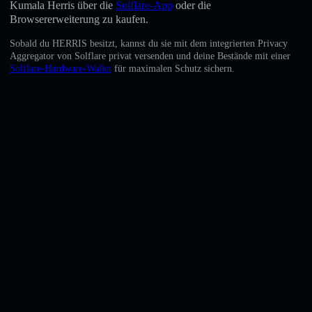
Kumala Herris über die
Solflare-App
oder die
English
Browsererweiterung zu kaufen.
Deutsch
Sobald du HERRIS besitzt, kannst du sie mit dem integrierten Privacy
Aggregator von Solflare privat versenden und deine Bestände mit einer
Italiano
Solflare-Hardware-Wallet
für maximalen Schutz sichern.
Português
Español