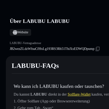
Über LABUBU LABUBU
Website
LABUBU-Vertragsadresse
JB2wezZLdzWfnaCfHxLg193RS3Rh51ThiXxEDWQDpump
LABUBU-FAQs
Wo kann ich LABUBU kaufen oder tauschen?
Du kannst
LABUBU
direkt in der
Solflare-Wallet
kaufen, ver
Öffne Solflare (App oder Browsererweiterung)
Gehe zum Tab „Swap“