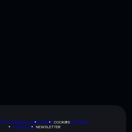
SCHUTZRICHTLINIE
TERMS
SITEMAP
COOKIES
BRAND-KIT
NEWSLETTER