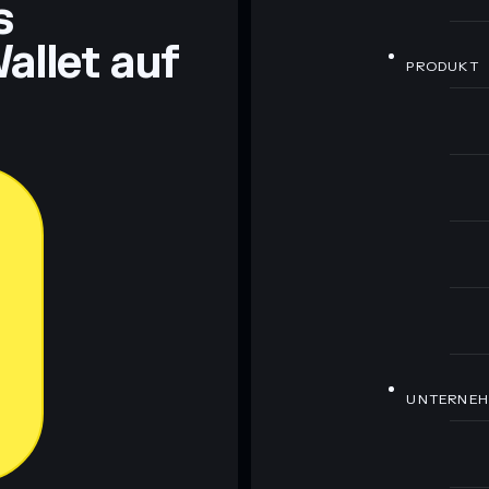
s
allet auf
PRODUKT
UNTERNE