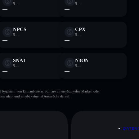
$—
$—
—
—
NPCS
CPX
$—
$—
—
—
SNAI
N3ON
$—
$—
—
—
gistern von Drittanbietern. Solflare unterstützt keine Marken oder
isse nicht und erhebt keinerlei Ansprüche darauf.
DATEN