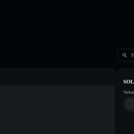
T
SOL
Verka