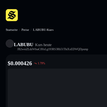
Startseite
/
Preise
/
LABUBU-Kurs
LABUBU
Kurs heute
JB2wezZLdzWfnaCfHxLg193RS3Rh51ThiXxEDWQDpump
$
0.000426
1.79
%