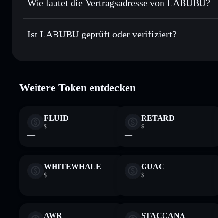
Wie lautet die Vertragsadresse von LABUBU?
In Echtzeit verfolgen
– überwache Kurs, Volumen, Marktk
Privacy Aggregator
LABUBU
Sicher verwahren
– halte LABUBU in einer nicht verwahre
JB2wezZLdzWfnaCfHxLg193RS3Rh51ThiXxEDWQD
Ist LABUBU geprüft oder verifiziert?
kontrollierst
Wallet
LABUBU
LABUBU
verifiziert
Weitere Token entdecken
FLUID
RETARD
$—
$—
—
—
WHITEWHALE
GUAC
$—
$—
—
—
AWR
STACCANA