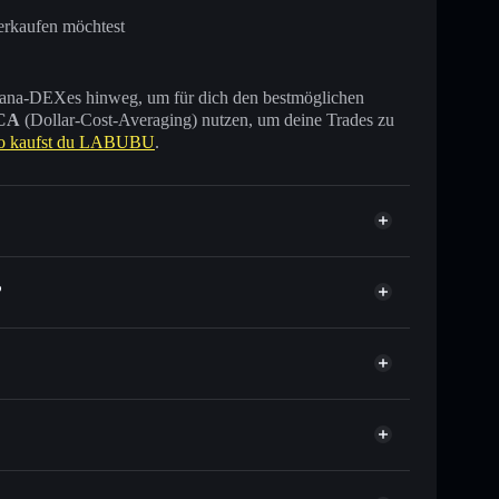
erkaufen möchtest
 Solana-DEXes hinweg, um für dich den bestmöglichen
CA
(Dollar-Cost-Averaging) nutzen, um deine Trades zu
o kaufst du LABUBU
.
?
Tausende anderer Solana-Tokens mit intelligentem
tor
LABUBU
ielkurs für LABUBU
per Durchschnittskosteneffekt in LABUBU einsteigen
cht verwahrenden Wallet
Solflare
 zu verknüpfen, mithilfe des in Solflare integrierten