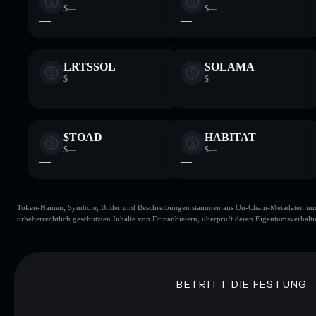
$—
$—
—
—
LRTSSOL
SOLAMA
$—
$—
—
—
$TOAD
HABITAT
$—
$—
—
—
Token-Namen, Symbole, Bilder und Beschreibungen stammen aus On-Chain-Metadaten und Re
urheberrechtlich geschützten Inhalte von Drittanbietern, überprüft deren Eigentumsverhältn
BETRITT DIE FESTUNG