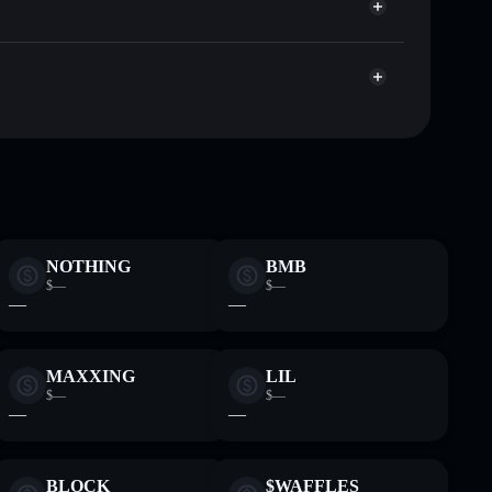
apitalisierung und Liquidität von LABUBU
nden Wallet, in der du deine privaten Schlüssel
pump
Solflare-
NOTHING
BMB
$—
$—
—
—
MAXXING
LIL
$—
$—
—
—
BLOCK
$WAFFLES