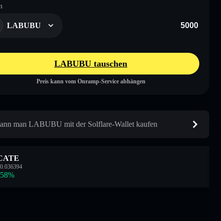
n
LABUBU
LABUBU tauschen
Preis kann vom Onramp-Service abhängen
ann man LABUBU mit der Solflare-Wallet kaufen
CATE
0.036394
.58
%