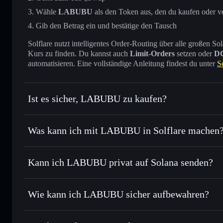
Wähle
LABUBU
als den Token aus, den du kaufen oder v
Gib den Betrag ein und bestätige den Tausch
Solflare nutzt intelligentes Order-Routing über alle großen
Kurs zu finden. Du kannst auch
Limit-Orders
setzen oder
D
automatisieren. Eine vollständige Anleitung findest du unter
S
Ist es sicher, LABUBU zu kaufen?
LABUBU
verifizierter Token
Was kann ich mit LABUBU in Solflare machen
LABUBU
Solflare-Wallet
Kann ich LABUBU privat auf Solana senden?
Sofort tauschen
– handle LABUBU gegen SOL, USDC oder 
Order Routing zum bestmöglichen Kurs
Solflare-Wallet
Privacy Aggrega
Limit-Orders setzen
– automatisiere Trades zu deinem Z
Wie kann ich LABUBU sicher aufbewahren?
Durchschnittskosteneffekt nutzen
– Schritt für Schritt 
LABUBU
ni
Privat senden
– übertrage LABUBU, ohne Wallets öffentlich
Privacy Aggregators