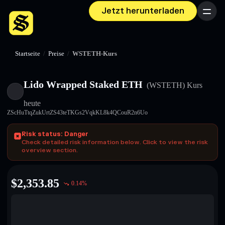
Jetzt herunterladen
Menü
Startseite
/
Preise
/
WSTETH-Kurs
Lido Wrapped Staked ETH
(WSTETH)
Kurs
heute
ZScHuTtqZukUrtZS43teTKGs2VqkKL8k4QCouR2n6Uo
Risk status: Danger
Check detailed risk information below. Click to view the risk
overview section.
$
2,353.85
0.14
%