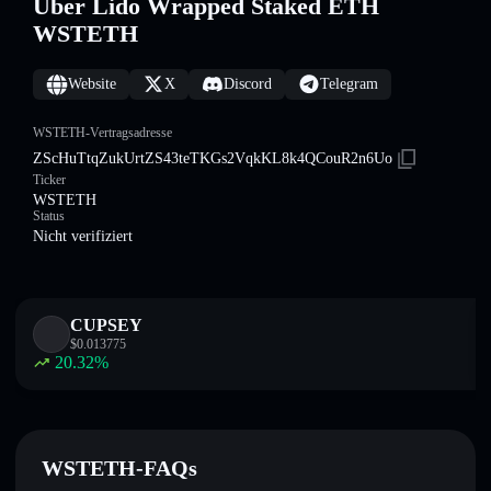
Über Lido Wrapped Staked ETH
WSTETH
Website
X
Discord
Telegram
WSTETH-Vertragsadresse
ZScHuTtqZukUrtZS43teTKGs2VqkKL8k4QCouR2n6Uo
Ticker
WSTETH
Status
Nicht verifiziert
CUPSEY
$
0.013775
20.32
%
WSTETH-FAQs