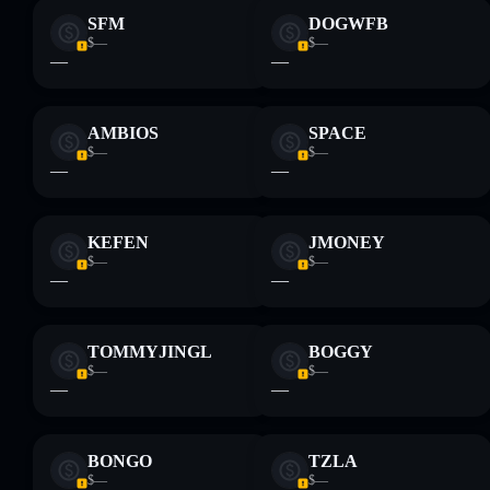
Haftungsausschluss: Diese Informationen dienen
ausschließlich Bildungszwecken und stellen keine
SFM
DOGWFB
Finanzberatung dar. Recherchiere stets eigenständig. Daten
$—
$—
—
—
bereitgestellt von rugcheck.xyz.
AMBIOS
SPACE
$—
$—
—
—
KEFEN
JMONEY
$—
$—
—
—
TOMMYJINGL
BOGGY
$—
$—
—
—
BONGO
TZLA
$—
$—