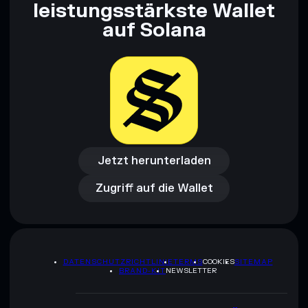
leistungsstärkste Wallet
auf Solana
Jetzt herunterladen
Zugriff auf die Wallet
Jetzt herunterladen
Zugriff auf die Wallet
DATENSCHUTZRICHTLINIE
TERMS
COOKIES
SITEMAP
BRAND-KIT
NEWSLETTER