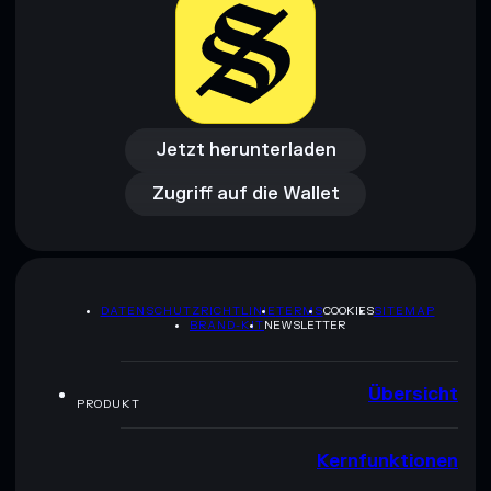
Jetzt herunterladen
Zugriff auf die Wallet
Jetzt herunterladen
Zugriff auf die Wallet
DATENSCHUTZRICHTLINIE
TERMS
COOKIES
SITEMAP
BRAND-KIT
NEWSLETTER
Übersicht
PRODUKT
Kernfunktionen