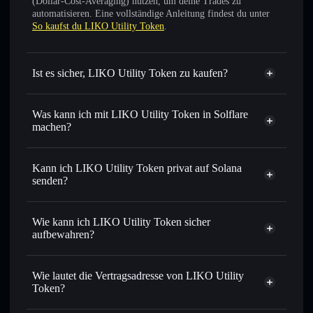
(Dollar-Cost-Averaging) nutzen, um deine Trades zu
automatisieren. Eine vollständige Anleitung findest du unter
So kaufst du LIKO Utility Token
.
Ist es sicher, LIKO Utility Token zu kaufen?
LIKO Utility Token
nicht
verifiziert
Was kann ich mit LIKO Utility Token in Solflare
machen?
LIKO Utility Token
Solflare-Wallet
Sofort tauschen
– handle $LIKO gegen SOL, USDC oder
Kann ich LIKO Utility Token privat auf Solana
Tausende anderer Solana-Tokens mit intelligentem Order
senden?
Routing zum bestmöglichen Kurs
Privacy
Limit-Orders setzen
– automatisiere Trades zu deinem
Aggregator
Wie kann ich LIKO Utility Token sicher
Zielkurs für $LIKO
aufbewahren?
Durchschnittskosteneffekt nutzen
– Schritt für Schritt
per Durchschnittskosteneffekt in $LIKO einsteigen
LIKO Utility Token
nicht verwahrenden Wallet
Solflare
Privat senden
– übertrage $LIKO, ohne Wallets öffentlich
Wie lautet die Vertragsadresse von LIKO Utility
zu verknüpfen, mithilfe des in Solflare integrierten Privacy
Token?
Aggregators
Solflare
LIKO Utility Token