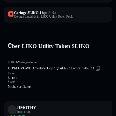
Geringe $LIKO-Liquidität
Geringe Liquidität im LIKO Utility Token-Pool.
Über LIKO Utility Token $LIKO
$LIKO-Vertragsadresse
E1PbEtJVGWHB7GukyvcGcjiZQfssQ2vZLwonrPwtR6Z1
Ticker
$LIKO
Status
Nicht verifiziert
JIMOTHY
$
0.011728