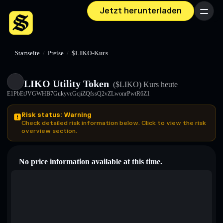
Jetzt herunterladen
Menü
Startseite
/
Preise
/
$LIKO-Kurs
LIKO Utility Token
($LIKO)
Kurs heute
E1PbEtJVGWHB7GukyvcGcjiZQfssQ2vZLwonrPwtR6Z1
Risk status: Warning
Check detailed risk information below. Click to view the risk
overview section.
No price information available at this time.