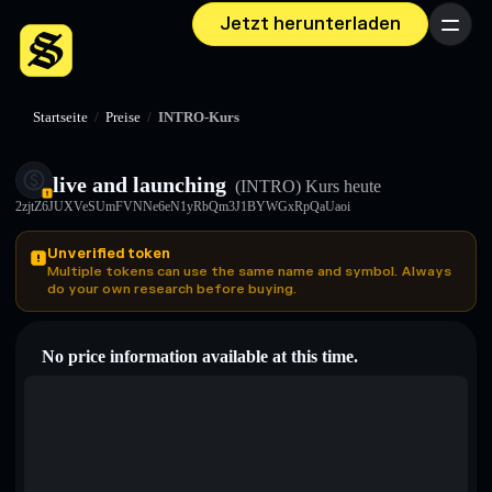
Jetzt herunterladen
Menü
Startseite
/
Preise
/
INTRO-Kurs
live and launching
(INTRO)
Kurs heute
2zjtZ6JUXVeSUmFVNNe6eN1yRbQm3J1BYWGxRpQaUaoi
Unverified token
Multiple tokens can use the same name and symbol. Always
do your own research before buying.
No price information available at this time.