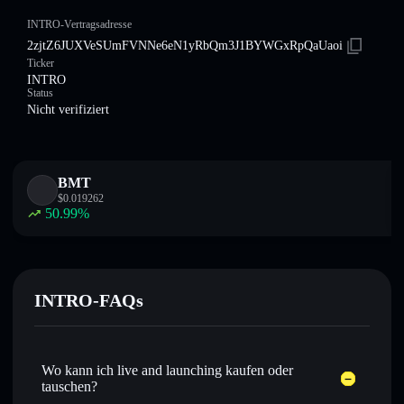
INTRO-Vertragsadresse
2zjtZ6JUXVeSUmFVNNe6eN1yRbQm3J1BYWGxRpQaUaoi
Ticker
INTRO
Status
Nicht verifiziert
BMT
$
0.019262
50.99
%
INTRO-FAQs
Wo kann ich live and launching kaufen oder
tauschen?