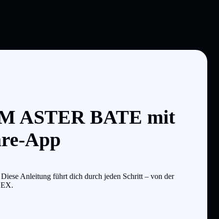
u M ASTER BATE mit
are-App
se Anleitung führt dich durch jeden Schritt – von der
-DEX.