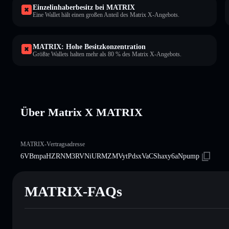
Einzelinhaberbesitz bei MATRIX
Eine Wallet hält einen großen Anteil des Matrix X-Angebots.
MATRIX: Hohe Besitzkonzentration
Größte Wallets halten mehr als 80 % des Matrix X-Angebots.
Über Matrix X MATRIX
MATRIX-Vertragsadresse
6VBmpaHZRNM3RVNiURMZMVytPdsxVaCShaxy6aNpump
MATRIX-FAQs