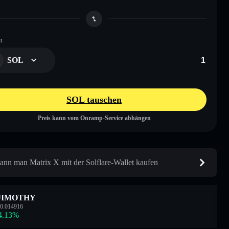
n
SOL
SOL tauschen
Preis kann vom Onramp-Service abhängen
ann man Matrix X mit der Solflare-Wallet kaufen
JIMOTHY
0.014916
4.13
%