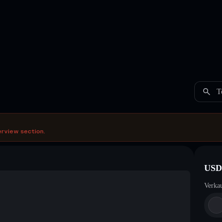
T
erview section.
USD
Verka