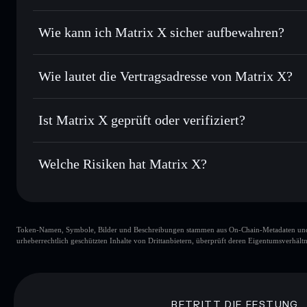
Order Routing zum bestmöglichen Kurs
Privacy Aggregato
Limit-Orders setzen
– automatisiere Trades zu deinem Zi
Wie kann ich Matrix X sicher aufbewahren?
Durchschnittskosteneffekt nutzen
– Schritt für Schritt p
Matrix X
nic
Privat senden
– übertrage MATRIX, ohne Wallets öffentlich 
Solflare
Privacy Aggregators
Wie lautet die Vertragsadresse von Matrix X?
In Echtzeit verfolgen
– überwache Kurs, Volumen, Marktk
Privacy Aggregator
Matrix X
Sicher verwahren
– halte MATRIX in einer nicht verwahre
6VBmpaHZRNM3RVNiURMZMVytPdsxVaCShaxy6a
Ist Matrix X geprüft oder verifiziert?
kontrollierst
Wallet
MATRIX
Matrix X
derzeit nicht verifi
Welche Risiken hat Matrix X?
Hauptrisiken für Matrix X:
Token-Namen, Symbole, Bilder und Beschreibungen stammen aus On-Chain-Metadaten und Re
Matrix X
urheberrechtlich geschützten Inhalte von Drittanbietern, überprüft deren Eigentumsverhältn
Matrix X
80 % K
BETRITT DIE FESTUNG