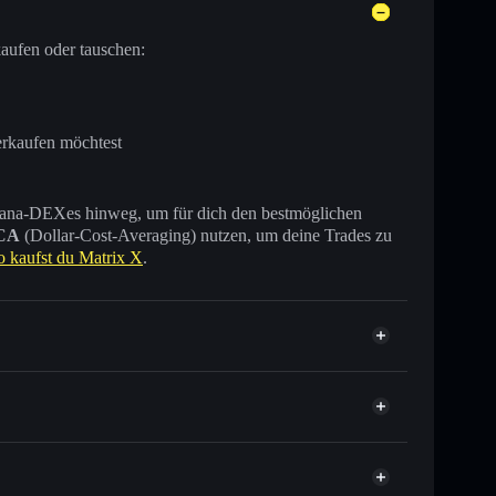
aufen oder tauschen:
erkaufen möchtest
 Solana-DEXes hinweg, um für dich den bestmöglichen
CA
(Dollar-Cost-Averaging) nutzen, um deine Trades zu
o kaufst du Matrix X
.
Tausende anderer Solana-Tokens mit intelligentem