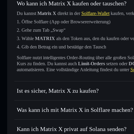
Wo kann ich Matrix X kaufen oder tauschen?
Du kannst
Matrix X
direkt in der
Solflare-Wallet
kaufen, verk
Öffne Solflare (App oder Browsererweiterung)
Gehe zum Tab „Swap“
Wähle
MATRIX
als den Token aus, den du kaufen oder v
Gib den Betrag ein und bestätige den Tausch
Solflare nutzt intelligentes Order-Routing über alle großen
Kurs zu finden. Du kannst auch
Limit-Orders
setzen oder
D
automatisieren. Eine vollständige Anleitung findest du unter
S
Ist es sicher, Matrix X zu kaufen?
Matrix X
nicht verifiziert
Was kann ich mit Matrix X in Solflare machen?
Matrix X
Solflare-Wallet
Kann ich Matrix X privat auf Solana senden?
Sofort tauschen
– handle MATRIX gegen SOL, USDC oder 