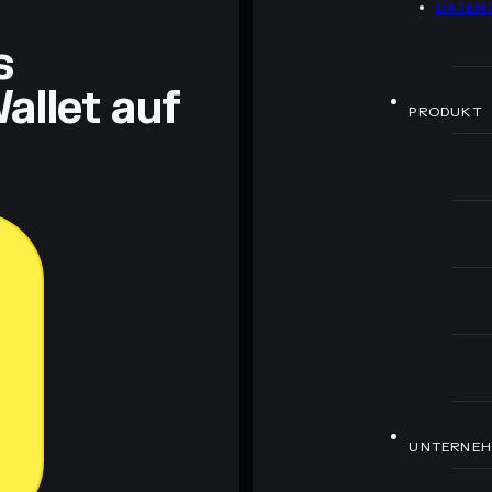
DATEN
ch Bildungszwecken und stellen keine Finanzberatung
rugcheck.xyz.
s
allet auf
PRODUKT
UNTERNE