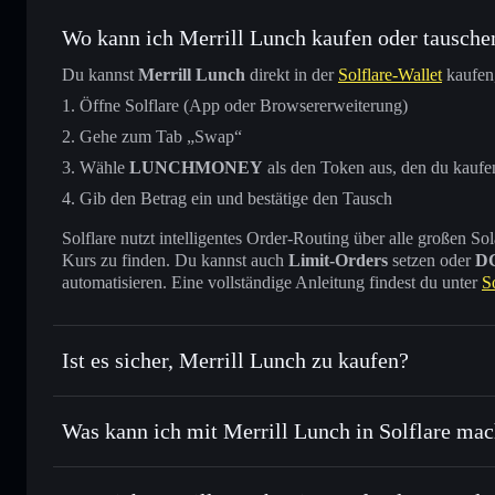
Wo kann ich Merrill Lunch kaufen oder tausche
Du kannst
Merrill Lunch
direkt in der
Solflare-Wallet
kaufen,
Öffne Solflare (App oder Browsererweiterung)
Gehe zum Tab „Swap“
Wähle
LUNCHMONEY
als den Token aus, den du kaufe
Gib den Betrag ein und bestätige den Tausch
Solflare nutzt intelligentes Order-Routing über alle großen
Kurs zu finden. Du kannst auch
Limit-Orders
setzen oder
D
automatisieren. Eine vollständige Anleitung findest du unter
S
Ist es sicher, Merrill Lunch zu kaufen?
Merrill Lunch
nicht verifizi
Was kann ich mit Merrill Lunch in Solflare ma
Merrill Lunch
Solflare-Wallet