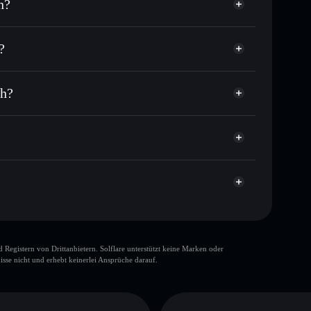
n?
 oder Tausende anderer Solana-Tokens mit
r
 Zielkurs für LUNCHMONEY
?
 per Durchschnittskosteneffekt in LUNCHMONEY
nicht verwahrenden Wallet
Solflare
Merrill Lunch
ntlich zu verknüpfen, mithilfe des in Solflare
ch?
gator
kapitalisierung und Liquidität von LUNCHMONEY
pump
wahrenden Wallet, in der du deine privaten Schlüssel
Solflare-
verifiziert
Top-10-Wallets
gistern von Drittanbietern. Solflare unterstützt keine Marken oder
einzelne Wallet
isse nicht und erhebt keinerlei Ansprüche darauf.
Merrill Lunch
begrenzte
80 % Konzentration
Merrill Lunch