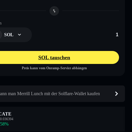
n
SOL
SOL tauschen
Preis kann vom Onramp-Service abhängen
ann man Merrill Lunch mit der Solflare-Wallet kaufen
CATE
0.036394
.58
%