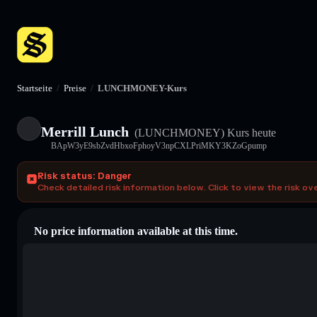
Startseite
/
Preise
/
LUNCHMONEY-Kurs
Merrill Lunch
(LUNCHMONEY)
Kurs heute
BApW3yE9sbZvdHbxoFphoyV3npCXLPriMKY3KZoGpump
Risk status: Danger
Check detailed risk information below. Click to view the risk ov
No price information available at this time.