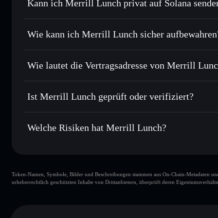
Kann ich Merrill Lunch privat auf Solana sende
Sofort tauschen
– handle LUNCHMONEY gegen SOL, USDC
intelligentem Order Routing zum bestmöglichen Kurs
Privacy Aggregato
Limit-Orders setzen
– automatisiere Trades zu deinem
Wie kann ich Merrill Lunch sicher aufbewahren
Durchschnittskosteneffekt nutzen
– Schritt für Schritt
einsteigen
Merrill Lunch
Solflare
Privat senden
– übertrage LUNCHMONEY, ohne Wallets öffe
Wie lautet die Vertragsadresse von Merrill Lun
integrierten Privacy Aggregators
Privacy Aggre
Merrill Lunch
In Echtzeit verfolgen
– überwache Kurs, Volumen, Markt
BApW3yE9sbZvdHbxoFphoyV3npCXLPriMKY3KZoG
Ist Merrill Lunch geprüft oder verifiziert?
Sicher verwahren
– halte LUNCHMONEY in einer nicht ver
kontrollierst
Wallet
LUNCHMONEY
Merrill Lunch
derzeit nicht 
Welche Risiken hat Merrill Lunch?
Hauptrisiken für Merrill Lunch:
Token-Namen, Symbole, Bilder und Beschreibungen stammen aus On-Chain-Metadaten und Re
Merrill Lunch
urheberrechtlich geschützten Inhalte von Drittanbietern, überprüft deren Eigentumsverhältn
Merrill Lunch
Liquidität