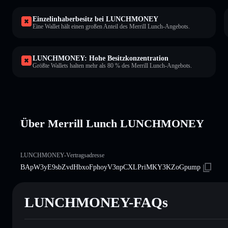
Einzelinhaberbesitz bei LUNCHMONEY
Eine Wallet hält einen großen Anteil des Merrill Lunch-Angebots.
LUNCHMONEY: Hohe Besitzkonzentration
Größte Wallets halten mehr als 80 % des Merrill Lunch-Angebots.
Über Merrill Lunch LUNCHMONEY
LUNCHMONEY-Vertragsadresse
BApW3yE9sbZvdHbxoFphoyV3npCXLPriMKY3KZoGpump
LUNCHMONEY-FAQs