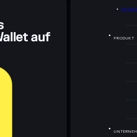
DATEN
ch Bildungszwecken und stellen keine Finanzberatung
rugcheck.xyz.
s
allet auf
PRODUKT
UNTERNE