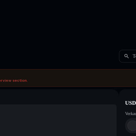
T
erview section.
USD
Verka