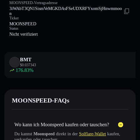
MOONSPEED-Vertragsadresse
3iWAbT3QN1SismVeMGKDAsFSeUDXRFYxomSjHnwmmoo
n
Ticker
MOONSPEED
Status
Nicht verifiziert
BMT
$
0.037343
176.83
%
MOONSPEED-FAQs
Wo kann ich Moonspeed kaufen oder tauschen?
Du kannst
Moonspeed
direkt in der
Solflare-Wallet
kaufen,
verkaufen oder tauschen: