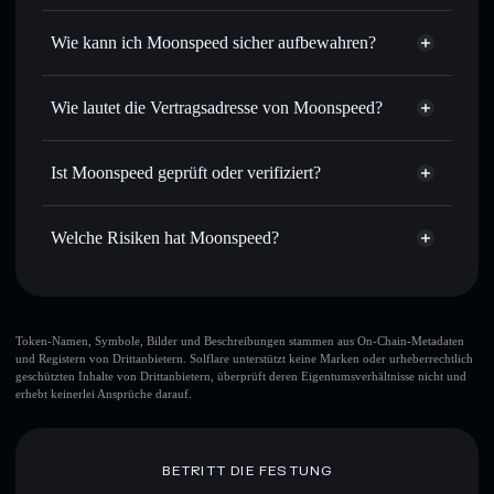
Privacy
intelligentem Order Routing zum bestmöglichen Kurs
Aggregator
Wie kann ich Moonspeed sicher aufbewahren?
Limit-Orders setzen
– automatisiere Trades zu deinem
Zielkurs für MOONSPEED
Moonspeed
Durchschnittskosteneffekt nutzen
– Schritt für Schritt
nicht verwahrenden Wallet
Solflare
Wie lautet die Vertragsadresse von Moonspeed?
per Durchschnittskosteneffekt in MOONSPEED einsteigen
Privat senden
– übertrage MOONSPEED, ohne Wallets
Moonspeed
öffentlich zu verknüpfen, mithilfe des in Solflare
3iWAbT3QN1SismVeMGKDAsFSeUDXRFYxomSjHnwmmoon
Solflare
Ist Moonspeed geprüft oder verifiziert?
integrierten Privacy Aggregators
Moonspeed
Privacy Aggregator
Moonspeed
derzeit nicht
In Echtzeit verfolgen
– überwache Kurs, Volumen,
Solflare-Wallet
verifiziert
Marktkapitalisierung und Liquidität von MOONSPEED
Welche Risiken hat Moonspeed?
MOONSPEED
Sicher verwahren
– halte MOONSPEED in einer nicht
verwahrenden Wallet, in der du deine privaten Schlüssel
Hauptrisiken für Moonspeed:
kontrollierst
Token-Namen, Symbole, Bilder und Beschreibungen stammen aus On-Chain-Metadaten
und Registern von Drittanbietern. Solflare unterstützt keine Marken oder urheberrechtlich
geschützten Inhalte von Drittanbietern, überprüft deren Eigentumsverhältnisse nicht und
erhebt keinerlei Ansprüche darauf.
Haftungsausschluss: Diese Informationen dienen
ausschließlich Bildungszwecken und stellen keine
Finanzberatung dar. Recherchiere stets eigenständig. Daten
bereitgestellt von rugcheck.xyz.
BETRITT DIE FESTUNG