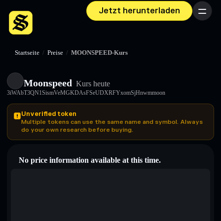
Jetzt herunterladen
Menü
Startseite
/
Preise
/
MOONSPEED-Kurs
Moonspeed
Kurs heute
3iWAbT3QN1SismVeMGKDAsFSeUDXRFYxomSjHnwmmoon
Unverified token
Multiple tokens can use the same name and symbol. Always
do your own research before buying.
No price information available at this time.