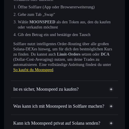
Öffne Solflare (App oder Browsererweiterung)
Gehe zum Tab „Swap“
Wähle
MOONSPEED
als den Token aus, den du kaufen
oder verkaufen möchtest
Gib den Betrag ein und bestätige den Tausch
Solflare nutzt intelligentes Order-Routing über alle großen
Solana-DEXes hinweg, um für dich den bestmöglichen Kurs
zu finden. Du kannst auch
Limit-Orders
setzen oder
DCA
(Dollar-Cost-Averaging) nutzen, um deine Trades zu
automatisieren. Eine vollständige Anleitung findest du unter
So kaufst du Moonspeed
.
Ist es sicher, Moonspeed zu kaufen?
Moonspeed
nicht verifiziert
Was kann ich mit Moonspeed in Solflare machen?
Moonspeed
Solflare-Wallet
Sofort tauschen
– handle MOONSPEED gegen SOL,
Kann ich Moonspeed privat auf Solana senden?
USDC oder Tausende anderer Solana-Tokens mit