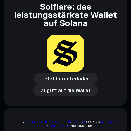
Solflare: das
leistungsstärkste Wallet
auf Solana
Jetzt herunterladen
Zugriff auf die Wallet
Jetzt herunterladen
Zugriff auf die Wallet
DATENSCHUTZRICHTLINIE
TERMS
COOKIES
SITEMAP
BRAND-KIT
NEWSLETTER