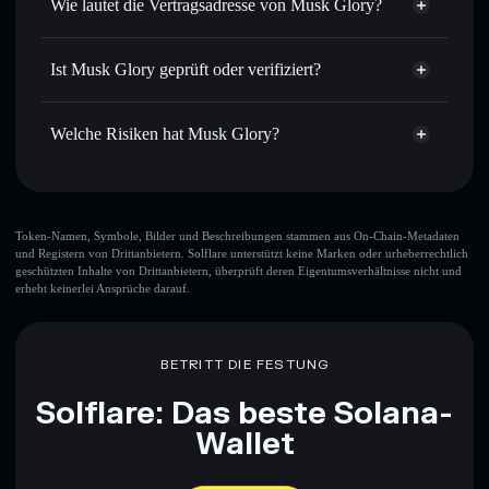
Wie lautet die Vertragsadresse von Musk Glory?
per Durchschnittskosteneffekt in MKGY einsteigen
Privat senden
– übertrage MKGY, ohne Wallets öffentlich
Musk Glory
zu verknüpfen, mithilfe des in Solflare integrierten Privacy
5txfQar9BWDV2gcTCQ2AJ3yTqRjCu8AQ975BiKkCKhys
Solflare
Ist Musk Glory geprüft oder verifiziert?
Aggregators
Musk Glory
Privacy Aggregator
Musk Glory
derzeit nicht
In Echtzeit verfolgen
– überwache Kurs, Volumen,
Solflare-Wallet
verifiziert
Marktkapitalisierung und Liquidität von MKGY
Welche Risiken hat Musk Glory?
MKGY
Sicher verwahren
– halte MKGY in einer nicht
verwahrenden Wallet, in der du deine privaten Schlüssel
Hauptrisiken für Musk Glory:
kontrollierst
Musk Glory
Token-Namen, Symbole, Bilder und Beschreibungen stammen aus On-Chain-Metadaten
und Registern von Drittanbietern. Solflare unterstützt keine Marken oder urheberrechtlich
geprägt
geschützten Inhalte von Drittanbietern, überprüft deren Eigentumsverhältnisse nicht und
Sperrautorität
Musk
erhebt keinerlei Ansprüche darauf.
Glory
großer Teil der Liquidität ist freigeschaltet
Musk Glory
wenige Inhaber
Musk Glory
BETRITT DIE FESTUNG
Top-10-Wallets
Musk Glory
Solflare: Das beste Solana-
einzelne Wallet
Musk Glory
Wallet
Musk Glory
begrenzte Liquidität