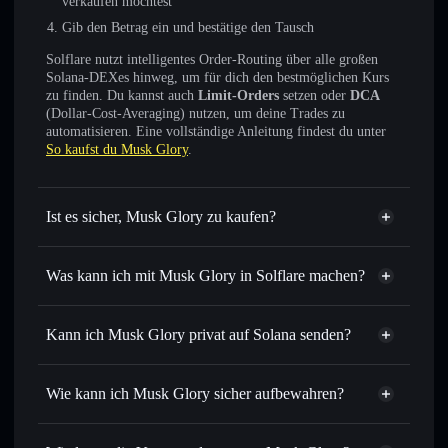
verkaufen möchtest
Gib den Betrag ein und bestätige den Tausch
Solflare nutzt intelligentes Order-Routing über alle großen
Solana-DEXes hinweg, um für dich den bestmöglichen Kurs
zu finden. Du kannst auch
Limit-Orders
setzen oder
DCA
(Dollar-Cost-Averaging) nutzen, um deine Trades zu
automatisieren. Eine vollständige Anleitung findest du unter
So kaufst du Musk Glory
.
Ist es sicher, Musk Glory zu kaufen?
Musk Glory
nicht verifiziert
Was kann ich mit Musk Glory in Solflare machen?
Musk Glory
Solflare-Wallet
Sofort tauschen
– handle MKGY gegen SOL, USDC oder
Kann ich Musk Glory privat auf Solana senden?
Tausende anderer Solana-Tokens mit intelligentem Order
Privacy
Routing zum bestmöglichen Kurs
Aggregator
Wie kann ich Musk Glory sicher aufbewahren?
Limit-Orders setzen
– automatisiere Trades zu deinem
Zielkurs für MKGY
Musk Glory
Durchschnittskosteneffekt nutzen
– Schritt für Schritt
nicht verwahrenden Wallet
Solflare