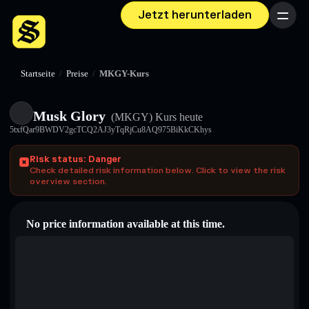
Jetzt herunterladen
Menü
Startseite
/
Preise
/
MKGY-Kurs
Musk Glory
(MKGY)
Kurs heute
5txfQar9BWDV2gcTCQ2AJ3yTqRjCu8AQ975BiKkCKhys
Risk status: Danger
Check detailed risk information below. Click to view the risk
overview section.
No price information available at this time.