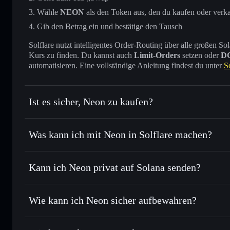
Wähle
NEON
als den Token aus, den du kaufen oder verk
Gib den Betrag ein und bestätige den Tausch
Solflare nutzt intelligentes Order-Routing über alle großen
Kurs zu finden. Du kannst auch
Limit-Orders
setzen oder
D
automatisieren. Eine vollständige Anleitung findest du unter
S
Ist es sicher, Neon zu kaufen?
Neon
verifizierter Token
Was kann ich mit Neon in Solflare machen?
Neon
Solflare-Wallet
Kann ich Neon privat auf Solana senden?
Sofort tauschen
– handle NEON gegen SOL, USDC oder Ta
Order Routing zum bestmöglichen Kurs
Solflare-Wallet
Privacy Aggrega
Limit-Orders setzen
– automatisiere Trades zu deinem Zi
Wie kann ich Neon sicher aufbewahren?
Durchschnittskosteneffekt nutzen
– Schritt für Schritt p
Neon
nicht v
Privat senden
– übertrage NEON, ohne Wallets öffentlich zu
Privacy Aggregators