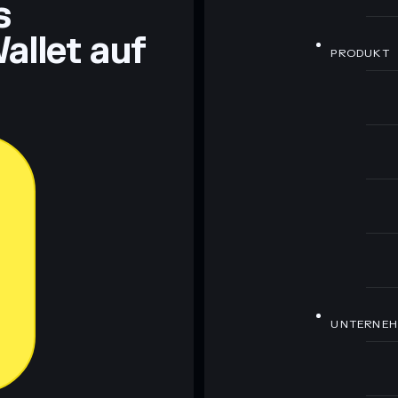
s
allet auf
PRODUKT
UNTERNE