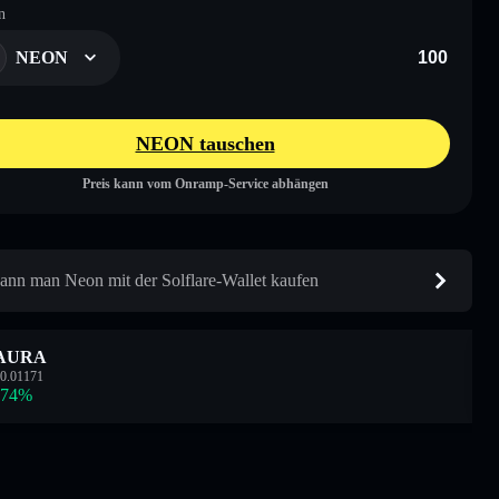
n
NEON
NEON tauschen
Preis kann vom Onramp-Service abhängen
ann man Neon mit der Solflare-Wallet kaufen
AURA
0.01171
.74
%