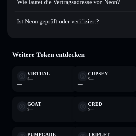
Wie lautet die Vertragsadresse von Neon?
In Echtzeit verfolgen
– überwache Kurs, Volumen, Marktk
Privacy Aggregator
Neon
NeonTj
Sicher verwahren
– halte NEON in einer nicht verwahrende
Ist Neon geprüft oder verifiziert?
kontrollierst
Solflare-Wallet
NEO
Neon
verifiziert
Weitere Token entdecken
VIRTUAL
CUPSEY
$—
$—
—
—
GOAT
CRED
$—
$—
—
—
PUMPCADE
TRIPLET