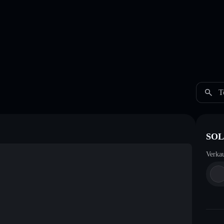
T
SOL
Verka