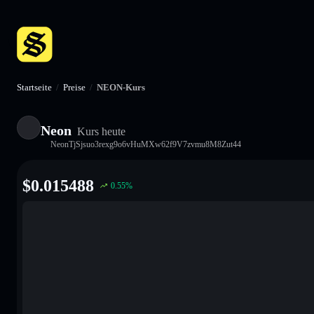
Startseite
/
Preise
/
NEON-Kurs
Neon
Kurs heute
NeonTjSjsuo3rexg9o6vHuMXw62f9V7zvmu8M8Zut44
$
0.015488
0.55
%