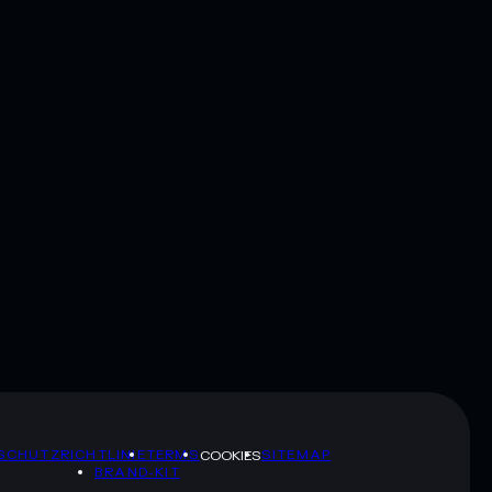
SCHUTZRICHTLINIE
TERMS
SITEMAP
COOKIES
BRAND-KIT