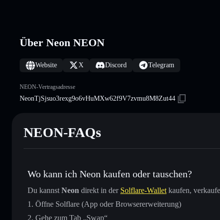
Über Neon NEON
Website
X
Discord
Telegram
NEON-Vertragsadresse
NeonTjSjsuo3rexg9o6vHuMXw62f9V7zvmu8M8Zut44
NEON-FAQs
Wo kann ich Neon kaufen oder tauschen?
Du kannst
Neon
direkt in der
Solflare-Wallet
kaufen, verkaufe
Öffne Solflare (App oder Browsererweiterung)
Gehe zum Tab „Swap“