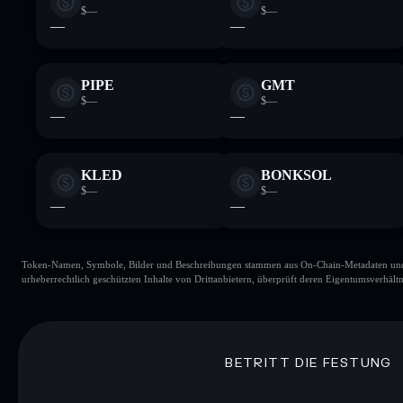
$—
$—
—
—
PIPE
GMT
$—
$—
—
—
KLED
BONKSOL
$—
$—
—
—
Token-Namen, Symbole, Bilder und Beschreibungen stammen aus On-Chain-Metadaten und Re
urheberrechtlich geschützten Inhalte von Drittanbietern, überprüft deren Eigentumsverhältn
BETRITT DIE FESTUNG