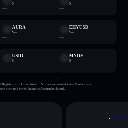
$—
$—
—
—
AURA
EHYUSD
$—
$—
—
—
USDU
MNDE
$—
$—
—
—
gistern von Drittanbietern. Solflare unterstützt keine Marken oder
isse nicht und erhebt keinerlei Ansprüche darauf.
DATEN