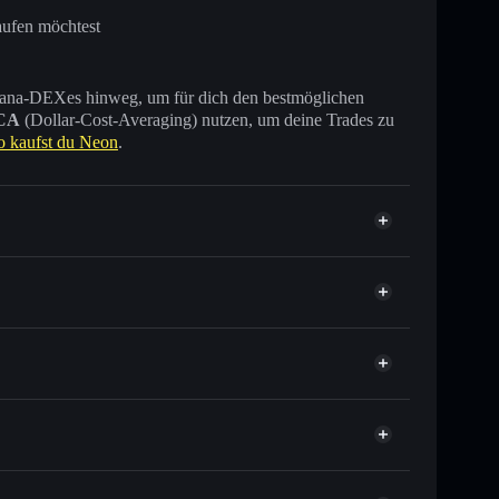
aufen möchtest
 Solana-DEXes hinweg, um für dich den bestmöglichen
CA
(Dollar-Cost-Averaging) nutzen, um deine Trades zu
o kaufst du Neon
.
usende anderer Solana-Tokens mit intelligentem
tor
Neon
elkurs für NEON
er Durchschnittskosteneffekt in NEON einsteigen
erwahrenden Wallet
Solflare
 verknüpfen, mithilfe des in Solflare integrierten