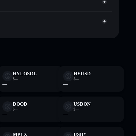
apitalisierung und Liquidität von NEON
Sjsuo3rexg9o6vHuMXw62f9V7zvmu8M8Zut44
n Wallet, in der du deine privaten Schlüssel
N
HYLOSOL
HYUSD
$—
$—
—
—
DOOD
USDON
$—
$—
—
—
MPLX
USD*