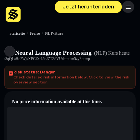
Jetzt herunterladen
Menü
Startseite
/
Preise
/
NLP-Kurs
Neural Language Processing
(NLP)
Kurs heute
t3qQLaHq2WjsXPCZxtL5aJZTZdVUdttmuim5zyPpump
Risk status: Danger
Check detailed risk information below. Click to view the risk
overview section.
No price information available at this time.