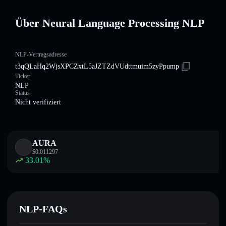
Über Neural Language Processing NLP
NLP-Vertragsadresse
t3qQLaHq2WjsXPCZxtL5aJZTZdVUdttmuim5zyPpump
Ticker
NLP
Status
Nicht verifiziert
AURA
$
0.011297
33.01
%
NLP-FAQs