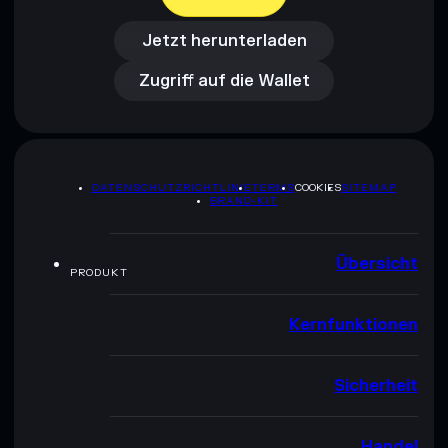
Jetzt herunterladen
Zugriff auf die Wallet
Jetzt herunterladen
Zugriff auf die Wallet
DATENSCHUTZRICHTLINIE
TERMS
COOKIES
SITEMAP
BRAND-KIT
Übersicht
PRODUKT
Kernfunktionen
Sicherheit
Handel