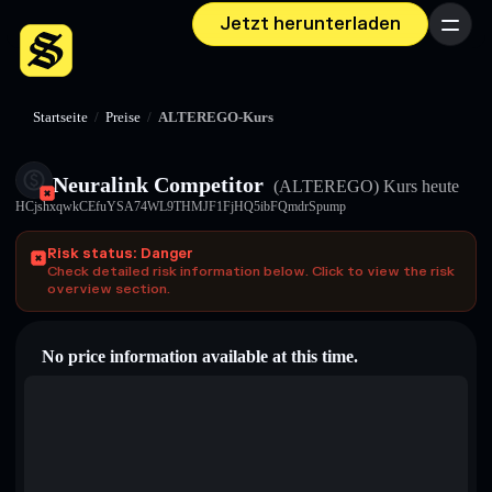
Jetzt herunterladen
Menü
Startseite
/
Preise
/
ALTEREGO-Kurs
Neuralink Competitor
(ALTEREGO)
Kurs heute
HCjshxqwkCEfuYSA74WL9THMJF1FjHQ5ibFQmdrSpump
Risk status: Danger
Check detailed risk information below. Click to view the risk
overview section.
No price information available at this time.