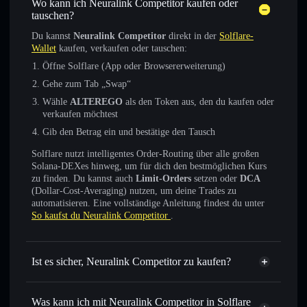
Wo kann ich Neuralink Competitor kaufen oder
tauschen?
Du kannst
Neuralink Competitor
direkt in der
Solflare-
Wallet
kaufen, verkaufen oder tauschen:
Öffne Solflare (App oder Browsererweiterung)
Gehe zum Tab „Swap“
Wähle
ALTEREGO
als den Token aus, den du kaufen oder
verkaufen möchtest
Gib den Betrag ein und bestätige den Tausch
Solflare nutzt intelligentes Order-Routing über alle großen
Solana-DEXes hinweg, um für dich den bestmöglichen Kurs
zu finden. Du kannst auch
Limit-Orders
setzen oder
DCA
(Dollar-Cost-Averaging) nutzen, um deine Trades zu
automatisieren. Eine vollständige Anleitung findest du unter
So kaufst du Neuralink Competitor
.
Ist es sicher, Neuralink Competitor zu kaufen?
Neuralink Competitor
nicht
verifiziert
Was kann ich mit Neuralink Competitor in Solflare