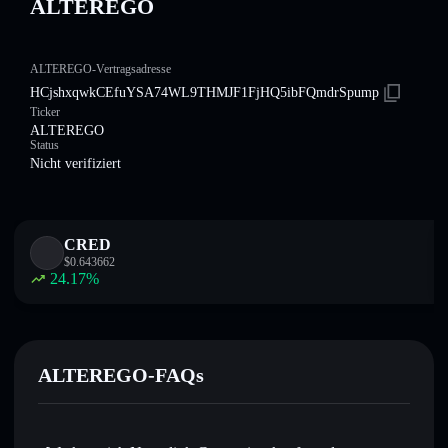
ALTEREGO
ALTEREGO-Vertragsadresse
HCjshxqwkCEfuYSA74WL9THMJF1FjHQ5ibFQmdrSpump
Ticker
ALTEREGO
Status
Nicht verifiziert
CRED
$
0.643662
24.17
%
ALTEREGO-FAQs