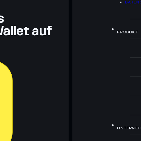
DATEN
ch Bildungszwecken und stellen keine Finanzberatung
rugcheck.xyz.
s
allet auf
PRODUKT
UNTERNE