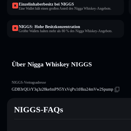
Einzelinhaberbesitz bei NIGGS
Eine Wallet hält einen großen Anteil des Nigga Whiskey-Angebots.
NIGGS: Hohe Besitzkonzentration
Größte Wallets halten mehr als 80 % des Nigga Whiskey-Angebots.
Über Nigga Whiskey NIGGS
NIGGS-Vertragsadresse
GDB3rQUrY3q3z28kefmPN5YxVqPx1tHku24mVw2Spump
NIGGS-FAQs