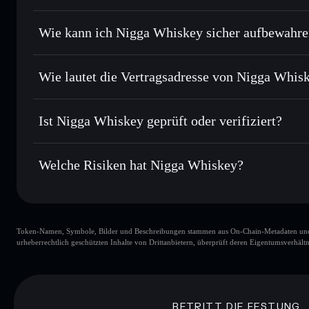
Order Routing zum bestmöglichen Kurs
Privacy Aggregato
Limit-Orders setzen
– automatisiere Trades zu deinem Zi
Wie kann ich Nigga Whiskey sicher aufbewahr
Durchschnittskosteneffekt nutzen
– Schritt für Schritt p
Nigga Whiskey
Privat senden
– übertrage NIGGS, ohne Wallets öffentlich z
Solflare
Privacy Aggregators
Wie lautet die Vertragsadresse von Nigga Whis
In Echtzeit verfolgen
– überwache Kurs, Volumen, Marktk
Privacy Aggre
Nigga Whiskey
Sicher verwahren
– halte NIGGS in einer nicht verwahrend
GDB3rQUrY3q3z28kefmPN5YxVqPx1tHku24mVw2Sp
Ist Nigga Whiskey geprüft oder verifiziert?
kontrollierst
Wallet
NIGGS
Nigga Whiskey
derzeit nicht
Welche Risiken hat Nigga Whiskey?
Hauptrisiken für Nigga Whiskey:
Token-Namen, Symbole, Bilder und Beschreibungen stammen aus On-Chain-Metadaten und Re
Nigga Whiskey
urheberrechtlich geschützten Inhalte von Drittanbietern, überprüft deren Eigentumsverhältn
Nigga Whiskey
Liquidität
BETRITT DIE FESTUNG