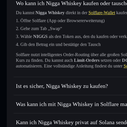
Wo kann ich Nigga Whiskey kaufen oder tausch
Du kannst
Nigga Whiskey
direkt in der
Solflare-Wallet
kaufen
Öffne Solflare (App oder Browsererweiterung)
Gehe zum Tab „Swap“
Wähle
NIGGS
als den Token aus, den du kaufen oder ver
Gib den Betrag ein und bestätige den Tausch
Solflare nutzt intelligentes Order-Routing über alle großen
Kurs zu finden. Du kannst auch
Limit-Orders
setzen oder
D
automatisieren. Eine vollständige Anleitung findest du unter
S
Ist es sicher, Nigga Whiskey zu kaufen?
Nigga Whiskey
nicht verifiz
Was kann ich mit Nigga Whiskey in Solflare m
Nigga Whiskey
Solflare-Wallet
Kann ich Nigga Whiskey privat auf Solana send
Sofort tauschen
– handle NIGGS gegen SOL, USDC oder Ta