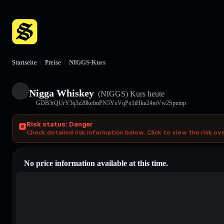
Startseite
/
Preise
/
NIGGS-Kurs
Nigga Whiskey
(NIGGS)
Kurs heute
GDB3rQUrY3q3z28kefmPN5YxVqPx1tHku24mVw2Spump
Risk status: Danger
Check detailed risk information below. Click to view the risk ov
No price information available at this time.