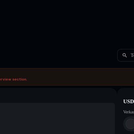
T
erview section.
USD
Verka