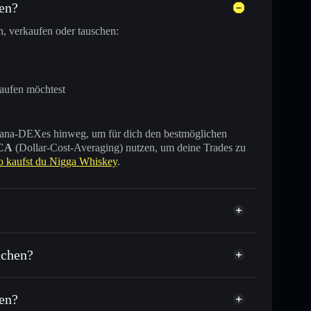
en?
, verkaufen oder tauschen:
kaufen möchtest
 Solana-DEXes hinweg, um für dich den bestmöglichen
CA
(Dollar-Cost-Averaging) nutzen, um deine Trades zu
o kaufst du Nigga Whiskey
.
iert
achen?
en?
usende anderer Solana-Tokens mit intelligentem