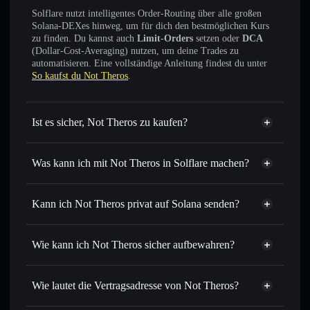
Solflare nutzt intelligentes Order-Routing über alle großen
Solana-DEXes hinweg, um für dich den bestmöglichen Kurs
zu finden. Du kannst auch
Limit-Orders
setzen oder
DCA
(Dollar-Cost-Averaging) nutzen, um deine Trades zu
automatisieren. Eine vollständige Anleitung findest du unter
So kaufst du Not Theros
.
Ist es sicher, Not Theros zu kaufen?
Not Theros
nicht verifiziert
Was kann ich mit Not Theros in Solflare machen?
Not Theros
Solflare-Wallet
Sofort tauschen
– handle NOTTH gegen SOL, USDC
Kann ich Not Theros privat auf Solana senden?
oder Tausende anderer Solana-Tokens mit intelligentem
Privacy
Order Routing zum bestmöglichen Kurs
Aggregator
Wie kann ich Not Theros sicher aufbewahren?
Limit-Orders setzen
– automatisiere Trades zu deinem
Zielkurs für NOTTH
Not Theros
Durchschnittskosteneffekt nutzen
– Schritt für Schritt
nicht verwahrenden Wallet
Solflare
Wie lautet die Vertragsadresse von Not Theros?
per Durchschnittskosteneffekt in NOTTH einsteigen
Privat senden
– übertrage NOTTH, ohne Wallets
Not Theros