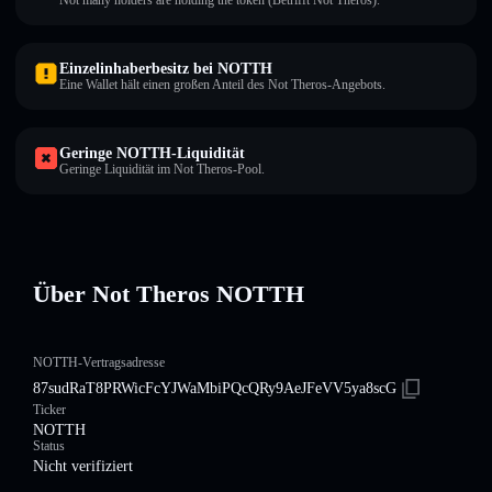
Not many holders are holding the token (Betrifft Not Theros).
Einzelinhaberbesitz bei NOTTH
Eine Wallet hält einen großen Anteil des Not Theros-Angebots.
Geringe NOTTH-Liquidität
Geringe Liquidität im Not Theros-Pool.
Über Not Theros NOTTH
NOTTH-Vertragsadresse
87sudRaT8PRWicFcYJWaMbiPQcQRy9AeJFeVV5ya8scG
Ticker
NOTTH
Status
Nicht verifiziert