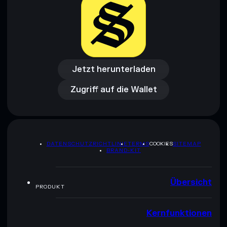
Jetzt herunterladen
Zugriff auf die Wallet
Jetzt herunterladen
Zugriff auf die Wallet
DATENSCHUTZRICHTLINIE
TERMS
COOKIES
SITEMAP
BRAND-KIT
Übersicht
PRODUKT
Kernfunktionen