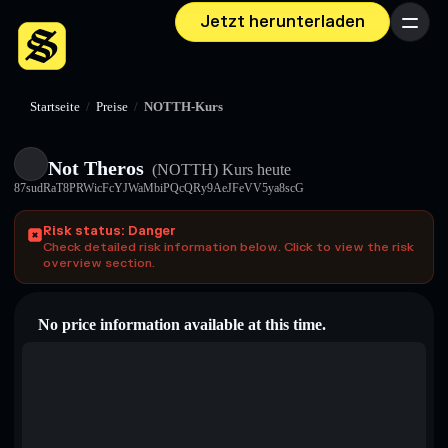
Jetzt herunterladen
Menü
Startseite
/
Preise
/
NOTTH-Kurs
Not Theros
(NOTTH)
Kurs heute
87sudRaT8PRWicFcYJWaMbiPQcQRy9AeJFeVV5ya8scG
Risk status: Danger
Check detailed risk information below. Click to view the risk
overview section.
No price information available at this time.