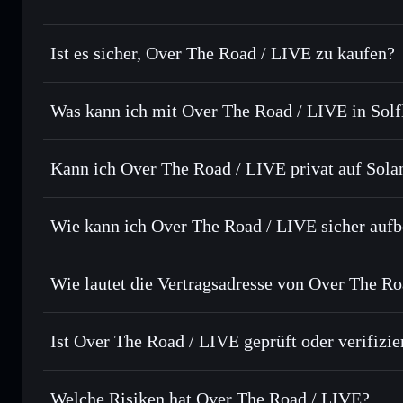
Ist es sicher, Over The Road / LIVE zu kaufen?
Over The Road / LIVE
nich
Was kann ich mit Over The Road / LIVE in Sol
Over The Road / LIVE
Solflare-Wallet
Kann ich Over The Road / LIVE privat auf Sola
Sofort tauschen
– handle OTR gegen SOL, USDC oder Taus
Routing zum bestmöglichen Kurs
Privacy Aggregato
Limit-Orders setzen
– automatisiere Trades zu deinem Zi
Wie kann ich Over The Road / LIVE sicher auf
Durchschnittskosteneffekt nutzen
– Schritt für Schritt p
Over The Road / LIVE
Privat senden
– übertrage OTR, ohne Wallets öffentlich zu 
Solflare
Aggregators
Wie lautet die Vertragsadresse von Over The R
In Echtzeit verfolgen
– überwache Kurs, Volumen, Marktka
Priv
Over The Road / 
Sicher verwahren
– halte OTR in einer nicht verwahrenden 
C2btxhZCkdoVBZUAD4PzDSnCLNfzL4usZdbGgE7v
Ist Over The Road / LIVE geprüft oder verifizie
Wallet
OTR
Over The Road / LIVE
derz
Welche Risiken hat Over The Road / LIVE?