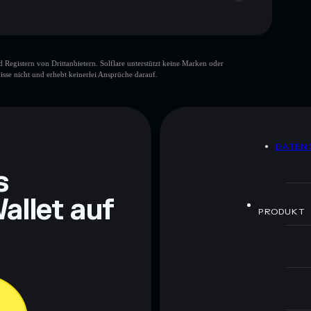
gistern von Drittanbietern. Solflare unterstützt keine Marken oder
isse nicht und erhebt keinerlei Ansprüche darauf.
ch Bildungszwecken und stellen keine Finanzberatung
rugcheck.xyz.
DATEN
s
allet auf
PRODUKT