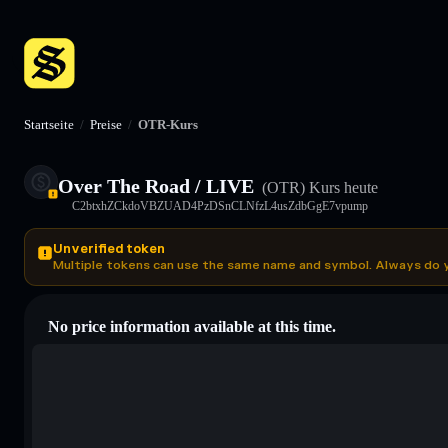
Startseite
/
Preise
/
OTR-Kurs
Over The Road / LIVE
(OTR)
Kurs heute
C2btxhZCkdoVBZUAD4PzDSnCLNfzL4usZdbGgE7vpump
Unverified token
Multiple tokens can use the same name and symbol. Always do 
No price information available at this time.