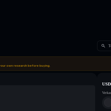
T
your own research before buying.
USD
Verka