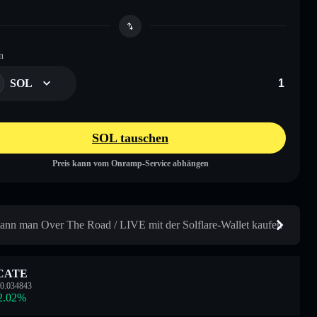
n
SOL
SOL tauschen
Preis kann vom Onramp-Service abhängen
ann man Over The Road / LIVE mit der Solflare-Wallet kaufen
CATE
0.034843
2.02
%