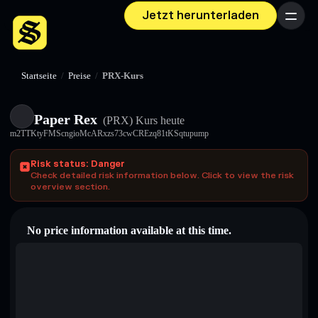
Jetzt herunterladen
Menü
Startseite
/
Preise
/
PRX-Kurs
Paper Rex
(PRX)
Kurs heute
m2TTKtyFMScngioMcARxzs73cwCREzq81tKSqtupump
Risk status: Danger
Check detailed risk information below. Click to view the risk
overview section.
No price information available at this time.