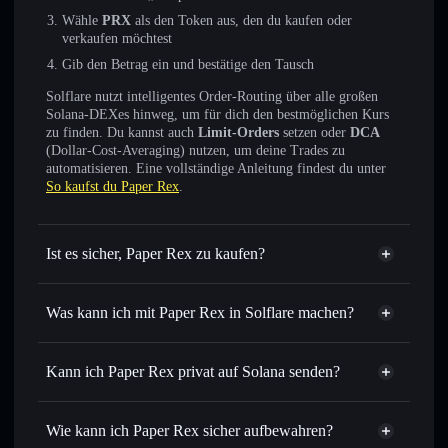
Wähle
PRX
als den Token aus, den du kaufen oder
verkaufen möchtest
Gib den Betrag ein und bestätige den Tausch
Solflare nutzt intelligentes Order-Routing über alle großen
Solana-DEXes hinweg, um für dich den bestmöglichen Kurs
zu finden. Du kannst auch
Limit-Orders
setzen oder
DCA
(Dollar-Cost-Averaging) nutzen, um deine Trades zu
automatisieren. Eine vollständige Anleitung findest du unter
So kaufst du Paper Rex
.
Ist es sicher, Paper Rex zu kaufen?
Paper Rex
nicht verifiziert
Was kann ich mit Paper Rex in Solflare machen?
Paper Rex
Solflare-Wallet
Sofort tauschen
– handle PRX gegen SOL, USDC oder
Kann ich Paper Rex privat auf Solana senden?
Tausende anderer Solana-Tokens mit intelligentem Order
Privacy
Routing zum bestmöglichen Kurs
Aggregator
Wie kann ich Paper Rex sicher aufbewahren?
Limit-Orders setzen
– automatisiere Trades zu deinem