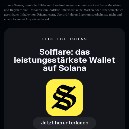
Top-10-Wallets
Token-Namen, Symbole, Bilder und Beschreibungen stammen aus On-Chain-Metadaten
und Registern von Drittanbietern. Solflare unterstützt keine Marken oder urheberrechtlich
Paying with Apple Pay
geschützten Inhalte von Drittanbietern, überprüft deren Eigentumsverhältnisse nicht und
einzelne Wallet
erhebt keinerlei Ansprüche darauf.
Paying with Apple Pay
Paying with Apple
Pay
begrenzte Liquidität
80 % Konzentration
BETRITT DIE FESTUNG
Paying with Apple Pay
Solflare: das
leistungsstärkste Wallet
Haftungsausschluss: Diese Informationen dienen
auf Solana
ausschließlich Bildungszwecken und stellen keine
Finanzberatung dar. Recherchiere stets eigenständig. Daten
bereitgestellt von rugcheck.xyz.
Jetzt herunterladen
Zugriff auf die Wallet
Jetzt herunterladen