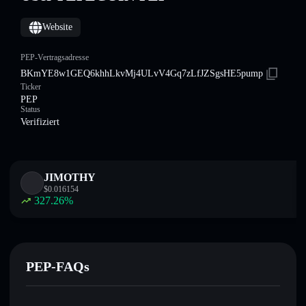
Website
PEP-Vertragsadresse
BKmYE8w1GEQ6khhLkvMj4ULvV4Gq7zLfJZSgsHE5pump
Ticker
PEP
Status
Verifiziert
JIMOTHY
$
0.016154
327.26
%
PEP-FAQs