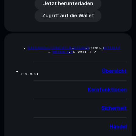
Zugriff auf die Wallet
Jetzt herunterladen
Zugriff auf die Wallet
DATENSCHUTZRICHTLINIE
TERMS
COOKIES
SITEMAP
BRAND-KIT
NEWSLETTER
Übersicht
PRODUKT
Kernfunktionen
Sicherheit
Handel