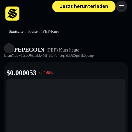
Jetzt herunterladen
Menü
Startseite
/
Preise
/
PEP-Kurs
PEPECOIN
(PEP)
Kurs heute
BKmYE8w1GEQ6khhLkvMj4ULvV4Gq7zLfJZSgsHE5pump
$
0.000053
0.60
%