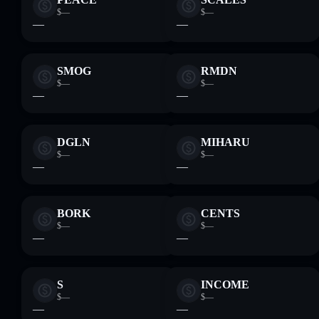
$—
$—
—
—
SMOG
RMDN
$—
$—
—
—
DGLN
MIHARU
$—
$—
—
—
BORK
CENTS
$—
$—
—
—
S
INCOME
$—
$—
—
—