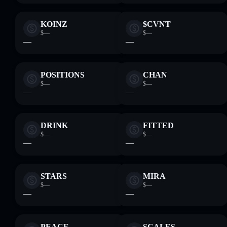
KOINZ
$CVNT
$—
$—
—
—
POSITIONS
CHAN
$—
$—
—
—
DRINK
FITTED
$—
$—
—
—
STARS
MIRA
$—
$—
—
—
PEACE
SCALES