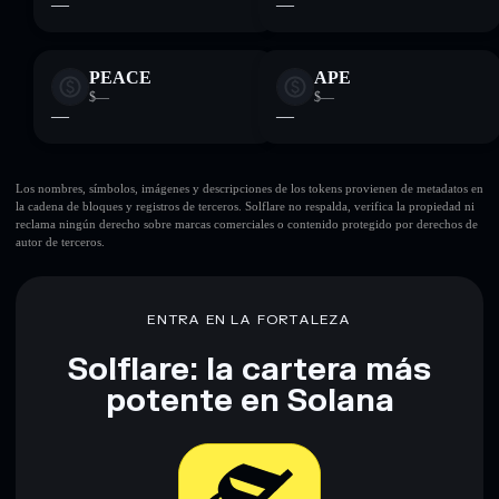
—
—
PEACE
APE
$—
$—
—
—
Los nombres, símbolos, imágenes y descripciones de los tokens provienen de metadatos en
la cadena de bloques y registros de terceros. Solflare no respalda, verifica la propiedad ni
reclama ningún derecho sobre marcas comerciales o contenido protegido por derechos de
autor de terceros.
ENTRA EN LA FORTALEZA
Solflare: la cartera más
potente en Solana