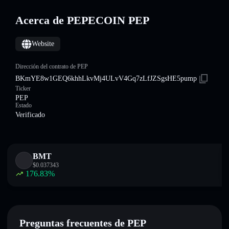
Acerca de PEPECOIN PEP
Website
Dirección del contrato de PEP
BKmYE8w1GEQ6khhLkvMj4ULvV4Gq7zLfJZSgsHE5pump
Ticker
PEP
Estado
Verificado
BMT
$
0.037343
176.83
%
Preguntas frecuentes de PEP