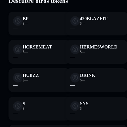
Descubre otros tokens
BP
420BLAZEIT
$—
$—
—
—
HORSEMEAT
HERMESWORLD
$—
$—
—
—
HUBZZ
DRINK
$—
$—
—
—
S
SNS
$—
$—
—
—