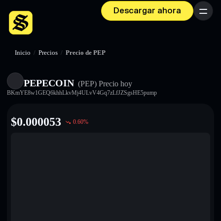
Descargar ahora
Menú
Inicio
/
Precios
/
Precio de PEP
PEPECOIN
(PEP)
Precio hoy
BKmYE8w1GEQ6khhLkvMj4ULvV4Gq7zLfJZSgsHE5pump
$
0.000053
0.60
%