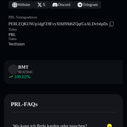
Website
X
Discord
Telegram
PRL-Vertragsadresse
PERLEQKUNUp1dgFZ8EvyXHdN9d6ZQqfGxALDvfs6pDs
Ticker
PRL
Status
Verifiziert
BMT
$
0.025641
100.02
%
PRL-FAQs
Wo kann ich Perle kaufen oder tauschen?