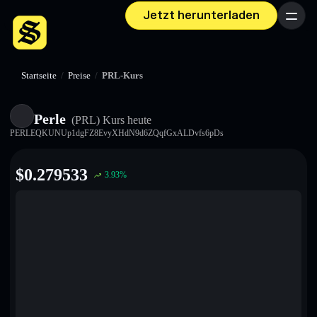
Jetzt herunterladen
Menü
Startseite
/
Preise
/
PRL-Kurs
Perle
(PRL)
Kurs heute
PERLEQKUNUp1dgFZ8EvyXHdN9d6ZQqfGxALDvfs6pDs
$
0.279533
3.93
%