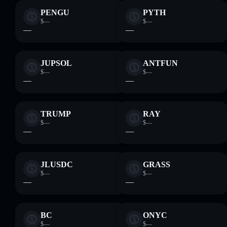
PENGU
PYTH
$—
$—
—
—
JUPSOL
ANTFUN
$—
$—
—
—
TRUMP
RAY
$—
$—
—
—
JLUSDC
GRASS
$—
$—
—
—
BC
ONYC
$—
$—