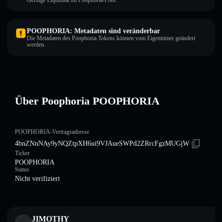
Geringe Liquidität im Poophoria-Pool.
POOPHORIA: Metadaten sind veränderbar
Die Metadaten des Poophoria-Tokens können vom Eigentümer geändert
werden.
Über Poophoria POOPHORIA
POOPHORIA-Vertragsadresse
4bnZNnNAy9yNQZtpXH6ui9VJAueSWPd2ZRrcFgzMUGjW
Ticker
POOPHORIA
Status
Nicht verifiziert
JIMOTHY