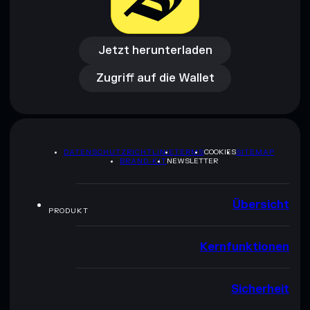
Jetzt herunterladen
Zugriff auf die Wallet
Jetzt herunterladen
Zugriff auf die Wallet
DATENSCHUTZRICHTLINIE
TERMS
COOKIES
SITEMAP
BRAND-KIT
NEWSLETTER
Übersicht
PRODUKT
Kernfunktionen
Sicherheit