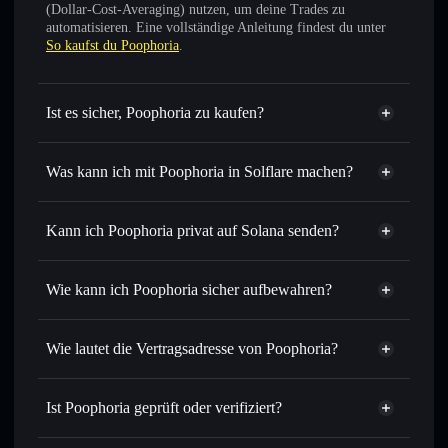
(Dollar-Cost-Averaging) nutzen, um deine Trades zu
automatisieren. Eine vollständige Anleitung findest du unter
So kaufst du Poophoria
.
Ist es sicher, Poophoria zu kaufen?
Poophoria
nicht verifiziert
Was kann ich mit Poophoria in Solflare machen?
Poophoria
Solflare-Wallet
Sofort tauschen
– handle POOPHORIA gegen SOL,
Kann ich Poophoria privat auf Solana senden?
USDC oder Tausende anderer Solana-Tokens mit
Privacy
intelligentem Order Routing zum bestmöglichen Kurs
Aggregator
Wie kann ich Poophoria sicher aufbewahren?
Limit-Orders setzen
– automatisiere Trades zu deinem
Zielkurs für POOPHORIA
Poophoria
Durchschnittskosteneffekt nutzen
– Schritt für Schritt
nicht verwahrenden Wallet
Solflare
Wie lautet die Vertragsadresse von Poophoria?
per Durchschnittskosteneffekt in POOPHORIA einsteigen
Privat senden
– übertrage POOPHORIA, ohne Wallets
Poophoria
öffentlich zu verknüpfen, mithilfe des in Solflare
4bnZNnNAy9yNQZtpXH6ui9VJAueSWPd2ZRrcFgzMUGjW
Solflare
Ist Poophoria geprüft oder verifiziert?
integrierten Privacy Aggregators
Poophoria
Privacy Aggregator
Poophoria
derzeit nicht
In Echtzeit verfolgen
– überwache Kurs, Volumen,