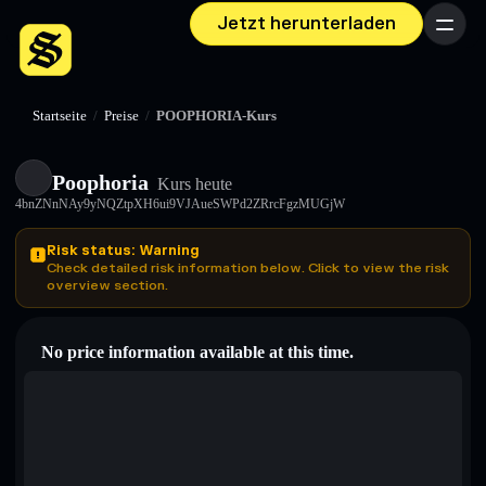
Jetzt herunterladen
Menü
Startseite
/
Preise
/
POOPHORIA-Kurs
Poophoria
Kurs heute
4bnZNnNAy9yNQZtpXH6ui9VJAueSWPd2ZRrcFgzMUGjW
Risk status: Warning
Check detailed risk information below. Click to view the risk
overview section.
No price information available at this time.