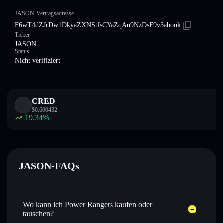
JASON-Vertragsadresse
F6wT4dZJrDw1DkyaZXNStfsCYaZqAu9NzDsF9v3abonk
Ticker
JASON
Status
Nicht verifiziert
CRED
$
0.600432
19.34
%
JASON-FAQs
Wo kann ich Power Rangers kaufen oder
tauschen?