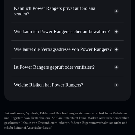
Sofort tauschen
– handle JASON gegen SOL, USDC oder
Kann ich Power Rangers privat auf Solana
Tausende anderer Solana-Tokens mit intelligentem Order
senden?
Routing zum bestmöglichen Kurs
Privacy
Limit-Orders setzen
– automatisiere Trades zu deinem
Aggregator
Wie kann ich Power Rangers sicher aufbewahren?
Zielkurs für JASON
Durchschnittskosteneffekt nutzen
– Schritt für Schritt
Power Rangers
per Durchschnittskosteneffekt in JASON einsteigen
nicht verwahrenden Wallet
Solflare
Wie lautet die Vertragsadresse von Power Rangers?
Privat senden
– übertrage JASON, ohne Wallets öffentlich
zu verknüpfen, mithilfe des in Solflare integrierten Privacy
Power Rangers
Aggregators
Solflare
Ist Power Rangers geprüft oder verifiziert?
F6wT4dZJrDw1DkyaZXNStfsCYaZqAu9NzDsF9v3abonk
In Echtzeit verfolgen
– überwache Kurs, Volumen,
Power Rangers
Privacy
Power Rangers
derzeit nicht
Marktkapitalisierung und Liquidität von JASON
Aggregator
verifiziert
Welche Risiken hat Power Rangers?
Sicher verwahren
– halte JASON in einer nicht
Solflare-Wallet
verwahrenden Wallet, in der du deine privaten Schlüssel
JASON
kontrollierst
Hauptrisiken für Power Rangers:
Token-Namen, Symbole, Bilder und Beschreibungen stammen aus On-Chain-Metadaten
und Registern von Drittanbietern. Solflare unterstützt keine Marken oder urheberrechtlich
geschützten Inhalte von Drittanbietern, überprüft deren Eigentumsverhältnisse nicht und
erhebt keinerlei Ansprüche darauf.
Haftungsausschluss: Diese Informationen dienen
ausschließlich Bildungszwecken und stellen keine