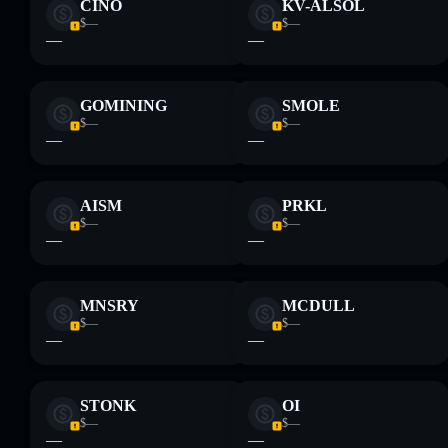
CINO
KV-ALSOL
$—
$—
—
—
GOMINING
SMOLE
$—
$—
—
—
AISM
PRKL
$—
$—
—
—
MNSRY
MCDULL
$—
$—
—
—
STONK
OI
$—
$—
—
—