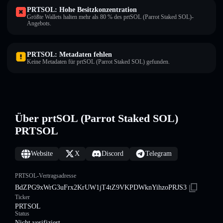
PRTSOL: Hohe Besitzkonzentration
Größte Wallets halten mehr als 80 % des prtSOL (Parrot Staked SOL)-
Angebots.
PRTSOL: Metadaten fehlen
Keine Metadaten für prtSOL (Parrot Staked SOL) gefunden.
Über prtSOL (Parrot Staked SOL)
PRTSOL
Website
X
Discord
Telegram
PRTSOL-Vertragsadresse
BdZPG9xWrG3uFrx2KrUW1jT4tZ9VKPDWknYihzoPRJS3
Ticker
PRTSOL
Status
Nicht verifiziert