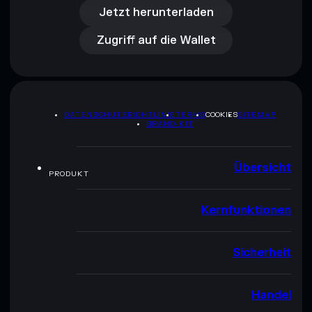
Zugriff auf die Wallet
Jetzt herunterladen
Zugriff auf die Wallet
DATENSCHUTZRICHTLINIE
TERMS
COOKIES
SITEMAP
BRAND-KIT
Übersicht
PRODUKT
Kernfunktionen
Sicherheit
Handel