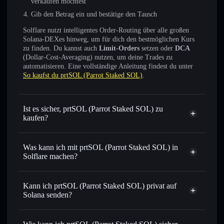
verkaufen möchtest
Gib den Betrag ein und bestätige den Tausch
Solflare nutzt intelligentes Order-Routing über alle großen
Solana-DEXes hinweg, um für dich den bestmöglichen Kurs
zu finden. Du kannst auch
Limit-Orders
setzen oder
DCA
(Dollar-Cost-Averaging) nutzen, um deine Trades zu
automatisieren. Eine vollständige Anleitung findest du unter
So kaufst du prtSOL (Parrot Staked SOL)
.
Ist es sicher, prtSOL (Parrot Staked SOL) zu
kaufen?
prtSOL (Parrot Staked SOL)
nicht verifiziert
Was kann ich mit prtSOL (Parrot Staked SOL) in
Solflare machen?
prtSOL (Parrot Staked SOL)
Solflare-Wallet
Kann ich prtSOL (Parrot Staked SOL) privat auf
Sofort tauschen
– handle PRTSOL gegen SOL, USDC
Solana senden?
oder Tausende anderer Solana-Tokens mit intelligentem
Privacy
Order Routing zum bestmöglichen Kurs
Aggregator