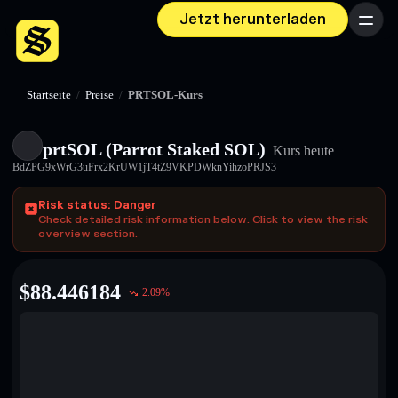
Jetzt herunterladen
Menü
Startseite
/
Preise
/
PRTSOL-Kurs
prtSOL (Parrot Staked SOL)
Kurs heute
BdZPG9xWrG3uFrx2KrUW1jT4tZ9VKPDWknYihzoPRJS3
Risk status: Danger
Check detailed risk information below. Click to view the risk
overview section.
$
88.446184
2.09
%