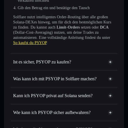
verkaufen möchtest
Gib den Betrag ein und bestätige den Tausch
Solflare nutzt intelligentes Order-Routing über alle großen
Solana-DEXes hinweg, um für dich den bestmöglichen Kurs
zu finden. Du kannst auch
Limit-Orders
setzen oder
DCA
(Dollar-Cost-Averaging) nutzen, um deine Trades zu
automatisieren. Eine vollständige Anleitung findest du unter
So kaufst du PSYOP
.
Ist es sicher, PSYOP zu kaufen?
PSYOP
nicht verifiziert
Was kann ich mit PSYOP in Solflare machen?
PSYOP
Solflare-Wallet
Sofort tauschen
– handle PSYOP gegen SOL, USDC oder
Kann ich PSYOP privat auf Solana senden?
Tausende anderer Solana-Tokens mit intelligentem Order
Privacy
Routing zum bestmöglichen Kurs
Aggregator
Wie kann ich PSYOP sicher aufbewahren?
Limit-Orders setzen
– automatisiere Trades zu deinem
Zielkurs für PSYOP
PSYOP
nicht
Durchschnittskosteneffekt nutzen
– Schritt für Schritt
verwahrenden Wallet
Solflare