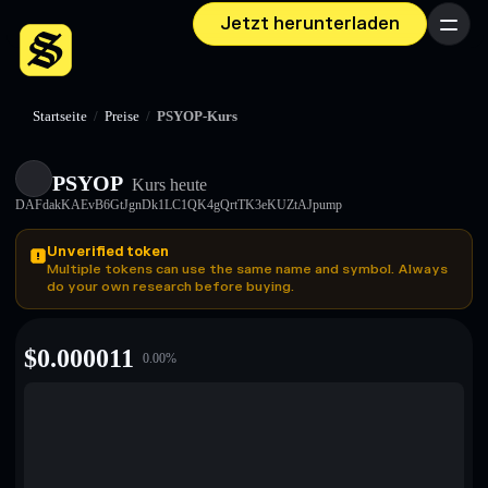
Jetzt herunterladen
Menü
Startseite
/
Preise
/
PSYOP-Kurs
PSYOP
Kurs heute
DAFdakKAEvB6GtJgnDk1LC1QK4gQrtTK3eKUZtAJpump
Unverified token
Multiple tokens can use the same name and symbol. Always
do your own research before buying.
$
0.000011
0.00
%