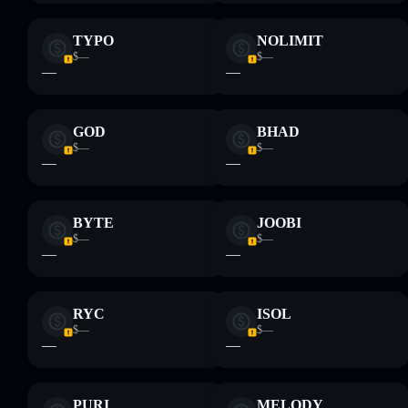
TYPO
NOLIMIT
$—
$—
—
—
GOD
BHAD
$—
$—
—
—
BYTE
JOOBI
$—
$—
—
—
RYC
ISOL
$—
$—
—
—
PURI
MELODY