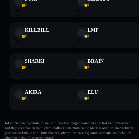
$—
$—
—
—
KILLBILL
LMF
$—
$—
—
—
SHARKI
BRAIN
$—
$—
—
—
AKIRA
ELU
$—
$—
—
—
Token-Namen, Symbole, Bilder und Beschreibungen stammen aus On-Chain-Metadaten
und Registern von Drittanbietern. Solflare unterstützt keine Marken oder urheberrechtlich
geschützten Inhalte von Drittanbietern, überprüft deren Eigentumsverhältnisse nicht und
erhebt keinerlei Ansprüche darauf.