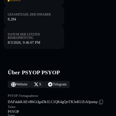
GESAMTZAHL DER INHABER
8,284
DATUM DER LETZTEN
RISIKOPRÜFUNG
8/3/2026, 9:46:07 PM
Über PSYOP PSYOP
Website
X
Telegram
PSYOP-Vertragsadresse
DAFdakKAEvB6GtJgnDk1LC1QK4gQrtTK3eKUZtAJpump
Ticker
PSYOP
Status