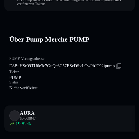
Der Pump Merche-Token verwendet möglicherweise das Symbol eines
verifizierten Tokens.
Über Pump Merche PUMP
PUMP-Vertragsadresse
D8BuHSr99TU6e3c7GuQc6C57EScDSvLCwPhJC92ipump
Ticker
PUMP
Status
Nicht verifiziert
AURA
$
0.009947
19.82
%