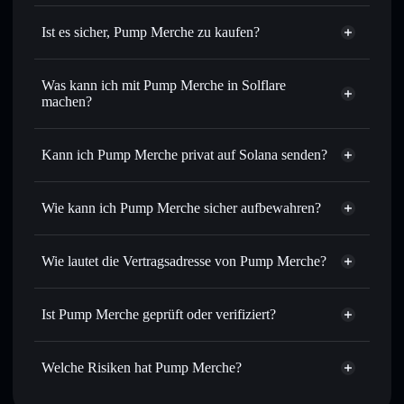
Ist es sicher, Pump Merche zu kaufen?
Pump Merche
nicht
verifiziert
Was kann ich mit Pump Merche in Solflare
machen?
Pump Merche
Solflare-Wallet
Sofort tauschen
– handle PUMP gegen SOL, USDC oder
Kann ich Pump Merche privat auf Solana senden?
Tausende anderer Solana-Tokens mit intelligentem Order
Privacy
Routing zum bestmöglichen Kurs
Aggregator
Wie kann ich Pump Merche sicher aufbewahren?
Limit-Orders setzen
– automatisiere Trades zu deinem
Zielkurs für PUMP
Pump Merche
Durchschnittskosteneffekt nutzen
– Schritt für Schritt
nicht verwahrenden Wallet
Solflare
Wie lautet die Vertragsadresse von Pump Merche?
per Durchschnittskosteneffekt in PUMP einsteigen
Privat senden
– übertrage PUMP, ohne Wallets öffentlich
Pump Merche
zu verknüpfen, mithilfe des in Solflare integrierten Privacy
D8BuHSr99TU6e3c7GuQc6C57EScDSvLCwPhJC92ipump
Solflare
Ist Pump Merche geprüft oder verifiziert?
Aggregators
Pump Merche
Privacy Aggregator
Pump Merche
derzeit nicht
In Echtzeit verfolgen
– überwache Kurs, Volumen,
Solflare-Wallet
PUMP
verifiziert
Marktkapitalisierung und Liquidität von PUMP
Welche Risiken hat Pump Merche?
Sicher verwahren
– halte PUMP in einer nicht
verwahrenden Wallet, in der du deine privaten Schlüssel