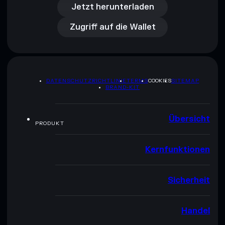
Zugriff auf die Wallet
Jetzt herunterladen
Zugriff auf die Wallet
DATENSCHUTZRICHTLINIE
TERMS
COOKIES
SITEMAP
BRAND-KIT
Übersicht
PRODUKT
Kernfunktionen
Sicherheit
Handel