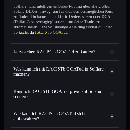
Solflare nutzt intelligentes Order-Routing über alle großen
Solana-DEXes hinweg, um für dich den bestmöglichen Kurs
zu finden. Du kannst auch
Limit-Orders
setzen oder
DCA
(Dollar-Cost-Averaging) nutzen, um deine Trades zu
automatisieren. Eine vollständige Anleitung findest du unter
So kaufst du RACISTb GOATud
.
Ist es sicher, RACISTb GOATud zu kaufen?
RACISTb GOATud
nicht
verifiziert
Was kann ich mit RACISTb GOATud in Solflare
machen?
RACISTb GOATud
Solflare-Wallet
Sofort tauschen
– handle SNIGGAICE gegen SOL, USDC
Kann ich RACISTb GOATud privat auf Solana
oder Tausende anderer Solana-Tokens mit intelligentem
senden?
Order Routing zum bestmöglichen Kurs
Privacy
Limit-Orders setzen
– automatisiere Trades zu deinem
Aggregator
Wie kann ich RACISTb GOATud sicher
Zielkurs für SNIGGAICE
aufbewahren?
Durchschnittskosteneffekt nutzen
– Schritt für Schritt
per Durchschnittskosteneffekt in SNIGGAICE einsteigen
RACISTb GOATud