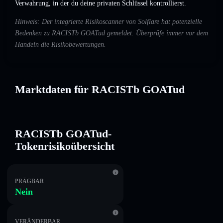
Verwahrung, in der du deine privaten Schlüssel kontrollierst.
Hinweis: Der integrierte Risikoscanner von Solflare hat potenzielle
Bedenken zu RACISTb GOATud gemeldet. Überprüfe immer vor dem
Handeln die Risikobewertungen.
Marktdaten für RACISTb GOATud
RACISTb GOATud-
Tokenrisikoübersicht
PRÄGBAR
Nein
VERÄNDERBAR