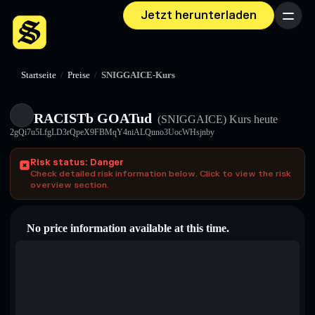
Jetzt herunterladen
Menü
Startseite
/
Preise
/
SNIGGAICE-Kurs
RACISTb GOATud
(SNIGGAICE)
Kurs heute
2gQi7u5LfgLD3rQpeX9FBMqY4niALQuno3UocWHsjnby
Risk status: Danger
Check detailed risk information below. Click to view the risk
overview section.
No price information available at this time.