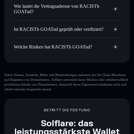
nicht verwahrenden Wallet
Solflare
Privat senden
– übertrage SNIGGAICE, ohne Wallets
Wie lautet die Vertragsadresse von RACISTb
öffentlich zu verknüpfen, mithilfe des in Solflare
GOATud?
integrierten Privacy Aggregators
Solflare
RACISTb GOATud
In Echtzeit verfolgen
– überwache Kurs, Volumen,
RACISTb GOATud
Marktkapitalisierung und Liquidität von SNIGGAICE
Ist RACISTb GOATud geprüft oder verifiziert?
Privacy
2gQi7u5LfgLD3rQpeX9FBMqY4niALQuno3UocWHsjnby
Aggregator
Sicher verwahren
– halte SNIGGAICE in einer nicht
RACISTb GOATud
derzeit
verwahrenden Wallet, in der du deine privaten Schlüssel
nicht verifiziert
Welche Risiken hat RACISTb GOATud?
kontrollierst
Solflare-Wallet
SNIGGAICE
Hauptrisiken für RACISTb GOATud:
Sperrautorität
Token-Namen, Symbole, Bilder und Beschreibungen stammen aus On-Chain-Metadaten
und Registern von Drittanbietern. Solflare unterstützt keine Marken oder urheberrechtlich
RACISTb GOATud
geschützten Inhalte von Drittanbietern, überprüft deren Eigentumsverhältnisse nicht und
Top-10-Wallets
erhebt keinerlei Ansprüche darauf.
RACISTb GOATud
einzelne Wallet
RACISTb GOATud
RACISTb GOATud
BETRITT DIE FESTUNG
begrenzte Liquidität
Solflare: das
80 % Konzentration
RACISTb GOATud
leistungsstärkste Wallet