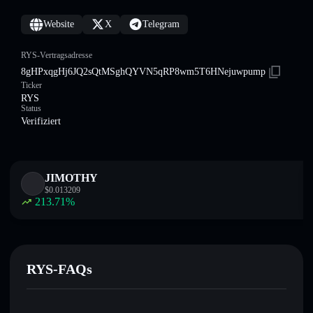
Website
X
Telegram
RYS-Vertragsadresse
8gHPxqgHj6JQ2sQtMSghQYVN5qRP8wm5T6HNejuwpump
Ticker
RYS
Status
Verifiziert
JIMOTHY
$
0.013209
213.71
%
RYS-FAQs