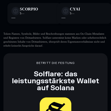
SCORPIO
CYAI
$—
$—
—
—
Token-Namen, Symbole, Bilder und Beschreibungen stammen aus On-Chain-Metadaten
und Registern von Drittanbietern. Solflare unterstützt keine Marken oder urheberrechtlich
geschützten Inhalte von Drittanbietern, überprüft deren Eigentumsverhältnisse nicht und
erhebt keinerlei Ansprüche darauf.
BETRITT DIE FESTUNG
Solflare: das
leistungsstärkste Wallet
auf Solana