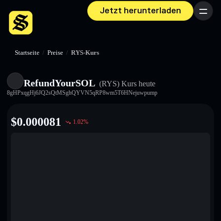
Jetzt herunterladen
Menü
Startseite
/
Preise
/
RYS-Kurs
RefundYourSOL
(RYS)
Kurs heute
8gHPxqgHj6JQ2sQtMSghQYVN5qRP8wm5T6HNejuwpump
$
0.000081
1.02
%