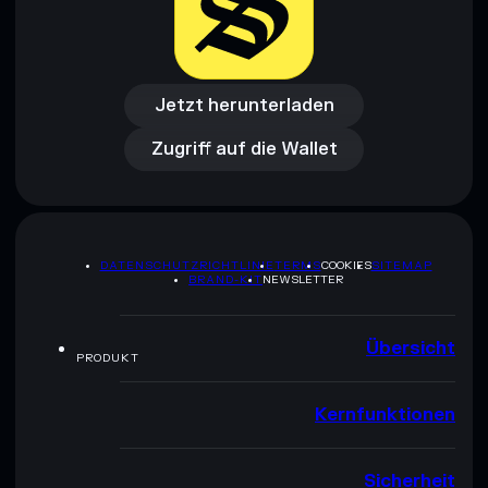
Jetzt herunterladen
Zugriff auf die Wallet
Jetzt herunterladen
Zugriff auf die Wallet
DATENSCHUTZRICHTLINIE
TERMS
COOKIES
SITEMAP
BRAND-KIT
NEWSLETTER
Übersicht
PRODUKT
Kernfunktionen
Sicherheit