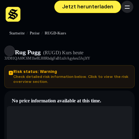
Jetzt herunterladen
Menü
Startseite
/
Preise
/
RUGD-Kurs
Rug Pugg
(RUGD)
Kurs heute
3JD81QA69C6M1he8LH8RhdgFaB1ziJrAgykeu5Jsj3fY
Risk status: Warning
Check detailed risk information below. Click to view the risk
overview section.
No price information available at this time.