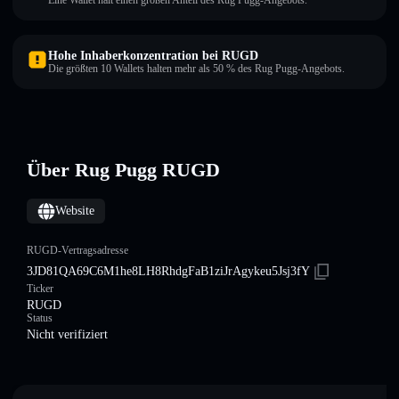
Eine Wallet hält einen großen Anteil des Rug Pugg-Angebots.
Hohe Inhaberkonzentration bei RUGD
Die größten 10 Wallets halten mehr als 50 % des Rug Pugg-Angebots.
Über Rug Pugg RUGD
Website
RUGD-Vertragsadresse
3JD81QA69C6M1he8LH8RhdgFaB1ziJrAgykeu5Jsj3fY
Ticker
RUGD
Status
Nicht verifiziert