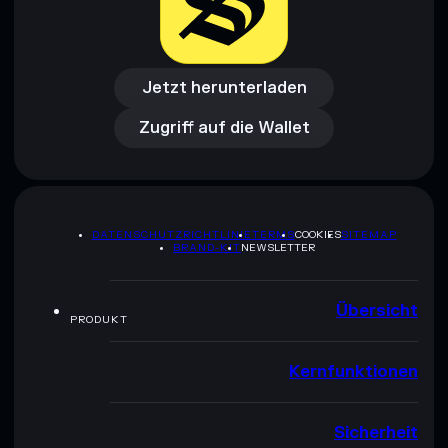
Jetzt herunterladen
Zugriff auf die Wallet
Jetzt herunterladen
Zugriff auf die Wallet
DATENSCHUTZRICHTLINIE
TERMS
COOKIES
SITEMAP
BRAND-KIT
NEWSLETTER
Übersicht
PRODUKT
Kernfunktionen
Sicherheit