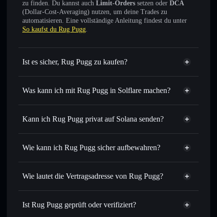
zu finden. Du kannst auch
Limit-Orders
setzen oder
DCA
(Dollar-Cost-Averaging) nutzen, um deine Trades zu
automatisieren. Eine vollständige Anleitung findest du unter
So kaufst du Rug Pugg
.
Ist es sicher, Rug Pugg zu kaufen?
Rug Pugg
nicht verifiziert
Was kann ich mit Rug Pugg in Solflare machen?
Rug Pugg
Solflare-Wallet
Sofort tauschen
– handle RUGD gegen SOL, USDC oder
Kann ich Rug Pugg privat auf Solana senden?
Tausende anderer Solana-Tokens mit intelligentem Order
Privacy
Routing zum bestmöglichen Kurs
Aggregator
Wie kann ich Rug Pugg sicher aufbewahren?
Limit-Orders setzen
– automatisiere Trades zu deinem
Zielkurs für RUGD
Rug Pugg
Durchschnittskosteneffekt nutzen
– Schritt für Schritt
nicht verwahrenden Wallet
Solflare
Wie lautet die Vertragsadresse von Rug Pugg?
per Durchschnittskosteneffekt in RUGD einsteigen
Privat senden
– übertrage RUGD, ohne Wallets öffentlich
Rug Pugg
zu verknüpfen, mithilfe des in Solflare integrierten Privacy
3JD81QA69C6M1he8LH8RhdgFaB1ziJrAgykeu5Jsj3fY
Solflare
Ist Rug Pugg geprüft oder verifiziert?
Aggregators
Rug Pugg
Privacy Aggregator