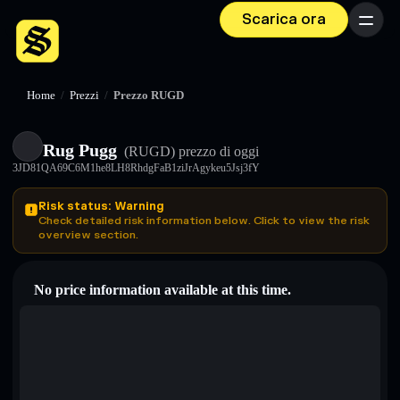
Scarica ora
Menu
Home
/
Prezzi
/
Prezzo RUGD
Rug Pugg
(RUGD)
prezzo di oggi
3JD81QA69C6M1he8LH8RhdgFaB1ziJrAgykeu5Jsj3fY
Risk status: Warning
Check detailed risk information below. Click to view the risk
overview section.
No price information available at this time.