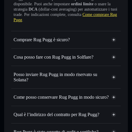
disponibile. Puoi anche impostare
ordini limite
o usare la
strategia
DCA
(dollar-cost averaging) per automatizzare i tuoi
trade. Per indicazioni complete, consulta
Come comprare Rug
Pugg
.
Comprare Rug Pugg è sicuro?
Rug Pugg
non è verificato
Cosa posso fare con Rug Pugg in Solflare?
Rug Pugg
wallet Solflare
Scambiare istantaneamente
— scambia RUGD in SOL,
Posso inviare Rug Pugg in modo riservato su
USDC o in migliaia di altri token Solana al prezzo migliore
Solana?
con il routing intelligente dell’ordine
Aggregatore di privacy
Impostare ordini limite
— automatizza i tuoi trade al
Come posso conservare Rug Pugg in modo sicuro?
prezzo desiderato di RUGD
Usare il DCA
— applica la strategia dollar-cost average su
Rug Pugg
RUGD nel tempo
wallet non-custodial
Solflare
Qual è l’indirizzo del contratto per Rug Pugg?
Inviare in modo riservato
— trasferisci RUGD senza
collegare pubblicamente i wallet usando l’Aggregatore di
Rug Pugg
privacy incorporato di Solflare
3JD81QA69C6M1he8LH8RhdgFaB1ziJrAgykeu5Jsj3fY
Solflare
Rug Pugg è stato oggetto di audit o verifiche?