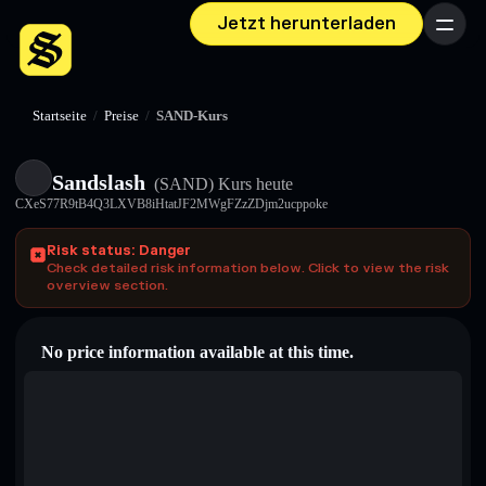
Jetzt herunterladen
Menü
Startseite
/
Preise
/
SAND-Kurs
Sandslash
(SAND)
Kurs heute
CXeS77R9tB4Q3LXVB8iHtatJF2MWgFZzZDjm2ucppoke
Risk status: Danger
Check detailed risk information below. Click to view the risk
overview section.
No price information available at this time.