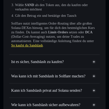
Wähle
SAND
als den Token aus, den du kaufen oder
verkaufen möchtest
Gib den Betrag ein und bestätige den Tausch
Solflare nutzt intelligentes Order-Routing über alle großen
Solana-DEXes hinweg, um für dich den bestmöglichen Kurs
zu finden. Du kannst auch
Limit-Orders
setzen oder
DCA
(Dollar-Cost-Averaging) nutzen, um deine Trades zu
automatisieren. Eine vollständige Anleitung findest du unter
So kaufst du Sandslash
.
Ist es sicher, Sandslash zu kaufen?
Sandslash
nicht verifiziert
Was kann ich mit Sandslash in Solflare machen?
Sandslash
Solflare-Wallet
Sofort tauschen
– handle SAND gegen SOL, USDC oder
Kann ich Sandslash privat auf Solana senden?
Tausende anderer Solana-Tokens mit intelligentem Order
Privacy
Routing zum bestmöglichen Kurs
Aggregator
Wie kann ich Sandslash sicher aufbewahren?
Limit-Orders setzen
– automatisiere Trades zu deinem