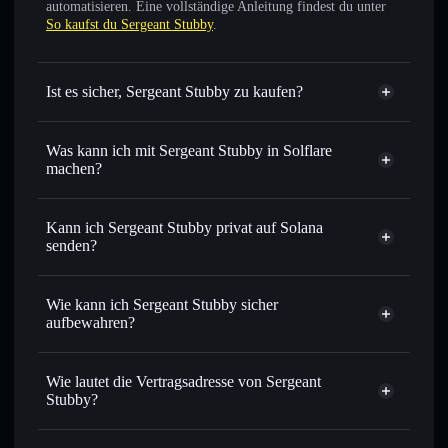
automatisieren. Eine vollständige Anleitung findest du unter
So kaufst du Sergeant Stubby
.
Ist es sicher, Sergeant Stubby zu kaufen?
Sergeant Stubby
nicht
verifiziert
Was kann ich mit Sergeant Stubby in Solflare
machen?
Sergeant Stubby
Solflare-Wallet
Sofort tauschen
– handle MƆ gegen SOL, USDC oder
Kann ich Sergeant Stubby privat auf Solana
Tausende anderer Solana-Tokens mit intelligentem Order
senden?
Routing zum bestmöglichen Kurs
Privacy
Limit-Orders setzen
– automatisiere Trades zu deinem
Aggregator
Wie kann ich Sergeant Stubby sicher
Zielkurs für MƆ
aufbewahren?
Durchschnittskosteneffekt nutzen
– Schritt für Schritt
per Durchschnittskosteneffekt in MƆ einsteigen
Sergeant Stubby
nicht verwahrenden Wallet
Solflare
Privat senden
– übertrage MƆ, ohne Wallets öffentlich zu
Wie lautet die Vertragsadresse von Sergeant
verknüpfen, mithilfe des in Solflare integrierten Privacy
Stubby?
Aggregators
Solflare
Sergeant Stubby
In Echtzeit verfolgen
– überwache Kurs, Volumen,
Sergeant Stubby