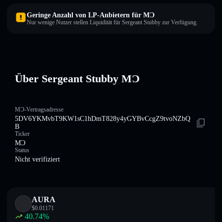
Geringe Anzahl von LP-Anbietern für MƆ
Nur wenige Nutzer stellen Liquidität für Sergeant Stubby zur Verfügung.
Über Sergeant Stubby MƆ
MƆ-Vertragsadresse
5DV6YKMvbT9KW1sC1hDmT828y4yGYBvCcgZ9tvoNZbQ
B
Ticker
MƆ
Status
Nicht verifiziert
AURA
$
0.01171
40.74
%