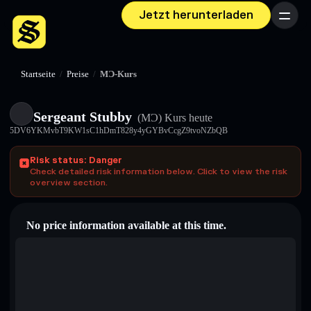
Jetzt herunterladen
Menü
Startseite
/
Preise
/
MƆ-Kurs
Sergeant Stubby
(MƆ)
Kurs heute
5DV6YKMvbT9KW1sC1hDmT828y4yGYBvCcgZ9tvoNZbQB
Risk status: Danger
Check detailed risk information below. Click to view the risk
overview section.
No price information available at this time.