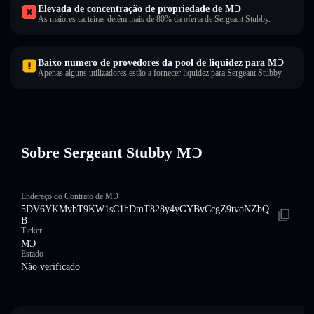
Elevada de concentração de propriedade de MƆ
As maiores carteiras detêm mais de 80% da oferta de Sergeant Stubby.
Baixo numero de provedores da pool de liquidez para MƆ
Apenas alguns utilizadores estão a fornecer liquidez para Sergeant Stubby.
Sobre Sergeant Stubby MƆ
Endereço do Contrato de MƆ
5DV6YKMvbT9KW1sC1hDmT828y4yGYBvCcgZ9tvoNZbQ
B
Ticker
MƆ
Estado
Não verificado