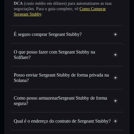
DCA
(custo médio em dólares) para automatizares as tuas
negociações. Para o guia completo, vê
Como Comprar
Sergeant Stubby
.
É seguro comprar Sergeant Stubby?
Sergeant Stubby
não está verificado
O que posso fazer com Sergeant Stubby na
Solflare?
Sergeant Stubby
Carteira Solflare
Trocar instantaneamente
— trocar MƆ por SOL, USDC
Posso enviar Sergeant Stubby de forma privada na
ou milhares de outros tokens Solana com encaminhamento
Solana?
inteligente de ordens para obteres o melhor preço
Agregador de Privacidade
disponível
Como posso armazenarSergeant Stubby de forma
Definir ordens limite
— automatizar transações ao teu
segura?
preço-alvo para MƆ
Utilizar DCA
— investir de forma faseada ao longo do
Sergeant Stubby
tempo em MƆ
carteira não-custodial
Solflare
Qual é o endereço do contrato de Sergeant Stubby?
Enviar de forma privada
— transferir MƆ sem associar
publicamente as carteiras usando o Agregador de
Sergeant
Solflare
Sergeant Stubby