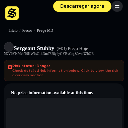
Descarregar agora
Menu
Início
/
Preços
/
Preço MƆ
Sergeant Stubby
(MƆ)
Preço Hoje
5DV6YKMvbT9KW1sC1hDmT828y4yGYBvCcgZ9tvoNZbQB
Risk status: Danger
Check detailed risk information below. Click to view the risk
overview section.
No price information available at this time.