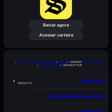
Aviso legal: Esta informação é apenas para fins educativos e
não constitui aconselhamento financeiro. Faz sempre a tua
Baixar agora
pesquisa. Dados fornecidos pelo rugcheck.xyz.
Acessar carteira
Baixar agora
Acessar carteira
POLÍTICA DE PRIVACIDADE
TERMS
COOKIES
MAPA DO SITE
KIT DA MARCA
NEWSLETTER
Visão geral
PRODUTO
Funcionalidades essenciais
Segurança