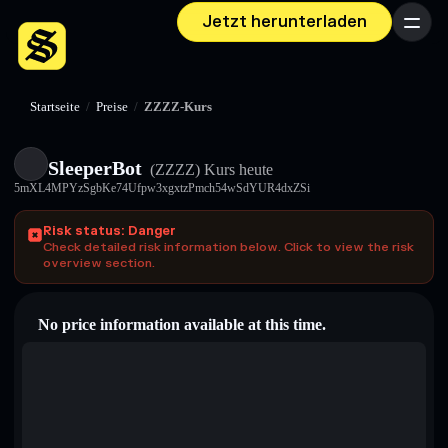
Jetzt herunterladen
Menü
Startseite
/
Preise
/
ZZZZ-Kurs
SleeperBot
(ZZZZ)
Kurs heute
5mXL4MPYzSgbKe74Ufpw3xgxtzPmch54wSdYUR4dxZSi
Risk status: Danger
Check detailed risk information below. Click to view the risk
overview section.
No price information available at this time.