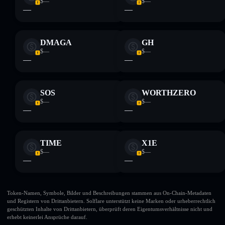
$—
$—
—
—
DMAGA
GH
$—
$—
—
—
SOS
WORTHZERO
$—
$—
—
—
TIME
X1E
$—
$—
—
—
Token-Namen, Symbole, Bilder und Beschreibungen stammen aus On-Chain-Metadaten
und Registern von Drittanbietern. Solflare unterstützt keine Marken oder urheberrechtlich
geschützten Inhalte von Drittanbietern, überprüft deren Eigentumsverhältnisse nicht und
erhebt keinerlei Ansprüche darauf.