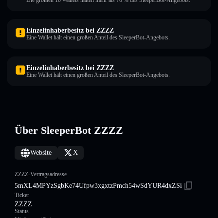
Die größten 10 Wallets halten mehr als 70 % des SleeperBot-Angebots.
Einzelinhaberbesitz bei ZZZZ
Eine Wallet hält einen großen Anteil des SleeperBot-Angebots.
Einzelinhaberbesitz bei ZZZZ
Eine Wallet hält einen großen Anteil des SleeperBot-Angebots.
Über SleeperBot ZZZZ
Website
X
ZZZZ-Vertragsadresse
5mXL4MPYzSgbKe74Ufpw3xgxtzPmch54wSdYUR4dxZSi
Ticker
ZZZZ
Status