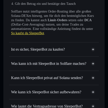
Gib den Betrag ein und bestätige den Tausch
Solflare nutzt intelligentes Order-Routing über alle großen
Solana-DEXes hinweg, um für dich den bestmöglichen Kurs
zu finden. Du kannst auch
Limit-Orders
setzen oder
DCA
(Dollar-Cost-Averaging) nutzen, um deine Trades zu
automatisieren. Eine vollständige Anleitung findest du unter
So kaufst du SleeperBot
.
Ist es sicher, SleeperBot zu kaufen?
SleeperBot
nicht verifiziert
Was kann ich mit SleeperBot in Solflare machen?
SleeperBot
Solflare-Wallet
Sofort tauschen
– handle ZZZZ gegen SOL, USDC oder
Kann ich SleeperBot privat auf Solana senden?
Tausende anderer Solana-Tokens mit intelligentem Order
Privacy
Routing zum bestmöglichen Kurs
Aggregator
Wie kann ich SleeperBot sicher aufbewahren?
Limit-Orders setzen
– automatisiere Trades zu deinem
Zielkurs für ZZZZ
SleeperBot
Durchschnittskosteneffekt nutzen
– Schritt für Schritt
nicht verwahrenden Wallet
Solflare
Wie lautet die Vertragsadresse von SleeperBot?
per Durchschnittskosteneffekt in ZZZZ einsteigen