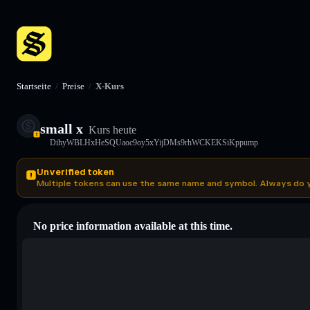
Startseite
/
Preise
/
X-Kurs
small x
Kurs heute
DihyWBLHxHeSQUaoc9oy5xYijDMs9rhWCKEKSiKppump
Unverified token
Multiple tokens can use the same name and symbol. Always do 
No price information available at this time.