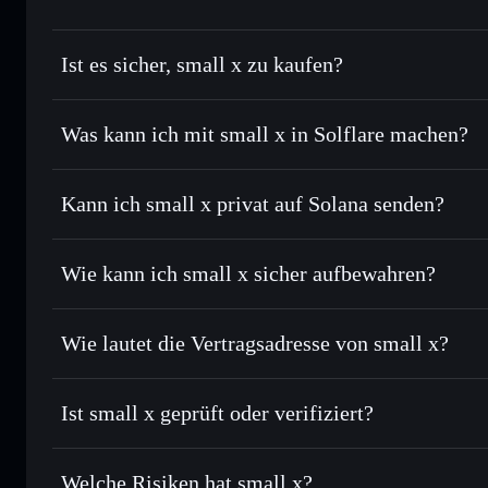
Ist es sicher, small x zu kaufen?
small x
nicht verifiziert
Was kann ich mit small x in Solflare machen?
small x
Solflare-Wallet
Kann ich small x privat auf Solana senden?
Sofort tauschen
– handle X gegen SOL, USDC oder Tausen
Routing zum bestmöglichen Kurs
Privacy Aggregato
Limit-Orders setzen
– automatisiere Trades zu deinem Zie
Wie kann ich small x sicher aufbewahren?
Durchschnittskosteneffekt nutzen
– Schritt für Schritt pe
small x
nicht
Privat senden
– übertrage X, ohne Wallets öffentlich zu ver
Solflare
Aggregators
Wie lautet die Vertragsadresse von small x?
In Echtzeit verfolgen
– überwache Kurs, Volumen, Marktka
Privacy Aggregator
small x
Sicher verwahren
– halte X in einer nicht verwahrenden Wa
DihyWBLHxHeSQUaoc9oy5xYijDMs9rhWCKEKSiKpp
Ist small x geprüft oder verifiziert?
Wallet
X
small x
derzeit nicht verifizi
Welche Risiken hat small x?