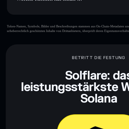
Hauptrisiken für small x:
Token-Namen, Symbole, Bilder und Beschreibungen stammen aus On-Chain-Metadaten und Re
urheberrechtlich geschützten Inhalte von Drittanbietern, überprüft deren Eigentumsverhältn
Haftungsausschluss: Diese Informationen dienen ausschließli
dar. Recherchiere stets eigenständig. Daten bereitgestellt von 
BETRITT DIE FESTUNG
Solflare: da
leistungsstärkste W
Solana