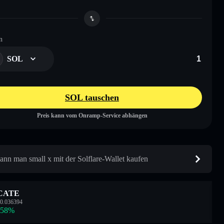
n
SOL
SOL tauschen
Preis kann vom Onramp-Service abhängen
ann man small x mit der Solflare-Wallet kaufen
CATE
0.036394
.58
%