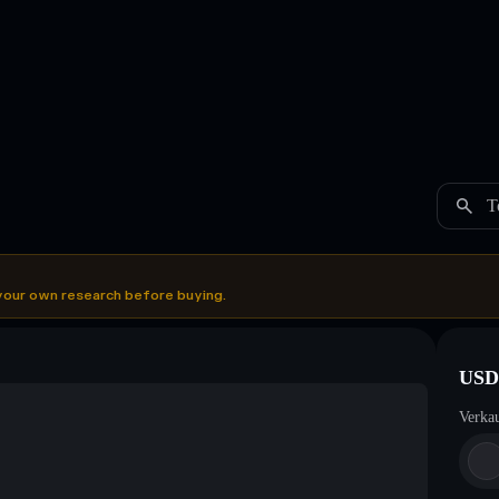
T
your own research before buying.
USD
Verka