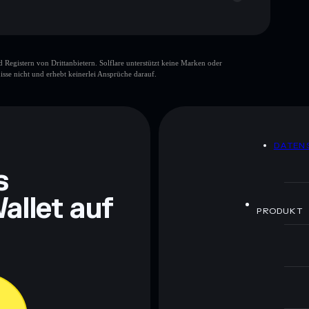
gistern von Drittanbietern. Solflare unterstützt keine Marken oder
isse nicht und erhebt keinerlei Ansprüche darauf.
ch Bildungszwecken und stellen keine Finanzberatung
rugcheck.xyz.
DATEN
s
allet auf
PRODUKT