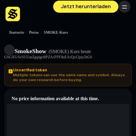
Jetzt herunterladen
Menü
Startseite
/
Preise
/
SMOKE-Kurs
SmokeShow
(SMOKE)
Kurs heute
GSGXUJwSUUazZgqiigc8tPZAcF9Y8uEAsQn12piy2hG6
Unverified token
Multiple tokens can use the same name and symbol. Always
do your own research before buying.
No price information available at this time.