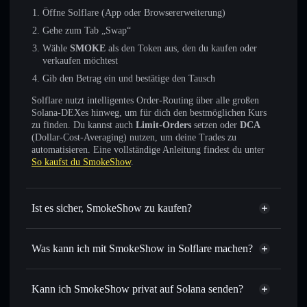
Öffne Solflare (App oder Browsererweiterung)
Gehe zum Tab „Swap“
Wähle
SMOKE
als den Token aus, den du kaufen oder
verkaufen möchtest
Gib den Betrag ein und bestätige den Tausch
Solflare nutzt intelligentes Order-Routing über alle großen
Solana-DEXes hinweg, um für dich den bestmöglichen Kurs
zu finden. Du kannst auch
Limit-Orders
setzen oder
DCA
(Dollar-Cost-Averaging) nutzen, um deine Trades zu
automatisieren. Eine vollständige Anleitung findest du unter
So kaufst du SmokeShow
.
Ist es sicher, SmokeShow zu kaufen?
SmokeShow
nicht
verifiziert
Was kann ich mit SmokeShow in Solflare machen?
SmokeShow
Solflare-Wallet
Sofort tauschen
– handle SMOKE gegen SOL, USDC
Kann ich SmokeShow privat auf Solana senden?
oder Tausende anderer Solana-Tokens mit intelligentem