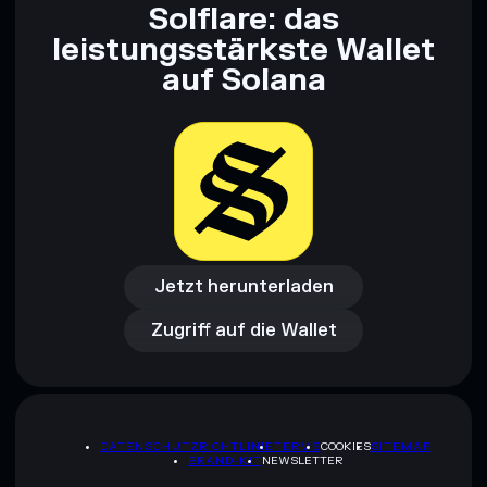
Solflare: das
leistungsstärkste Wallet
auf Solana
Jetzt herunterladen
Zugriff auf die Wallet
Jetzt herunterladen
Zugriff auf die Wallet
DATENSCHUTZRICHTLINIE
TERMS
COOKIES
SITEMAP
BRAND-KIT
NEWSLETTER