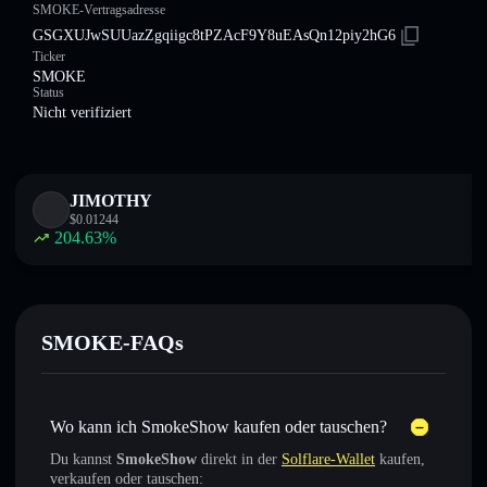
SMOKE-Vertragsadresse
GSGXUJwSUUazZgqiigc8tPZAcF9Y8uEAsQn12piy2hG6
Ticker
SMOKE
Status
Nicht verifiziert
JIMOTHY
$
0.01244
204.63
%
SMOKE-FAQs
Wo kann ich SmokeShow kaufen oder tauschen?
Du kannst
SmokeShow
direkt in der
Solflare-Wallet
kaufen,
verkaufen oder tauschen: