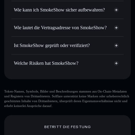
Privacy
Order Routing zum bestmöglichen Kurs
Aggregator
Wie kann ich SmokeShow sicher aufbewahren?
Limit-Orders setzen
– automatisiere Trades zu deinem
Zielkurs für SMOKE
SmokeShow
Durchschnittskosteneffekt nutzen
– Schritt für Schritt
nicht verwahrenden Wallet
Solflare
Wie lautet die Vertragsadresse von SmokeShow?
per Durchschnittskosteneffekt in SMOKE einsteigen
Privat senden
– übertrage SMOKE, ohne Wallets
SmokeShow
öffentlich zu verknüpfen, mithilfe des in Solflare
GSGXUJwSUUazZgqiigc8tPZAcF9Y8uEAsQn12piy2hG6
Solflare
Ist SmokeShow geprüft oder verifiziert?
integrierten Privacy Aggregators
SmokeShow
Privacy Aggregator
SmokeShow
derzeit nicht
In Echtzeit verfolgen
– überwache Kurs, Volumen,
Solflare-Wallet
verifiziert
Marktkapitalisierung und Liquidität von SMOKE
Welche Risiken hat SmokeShow?
SMOKE
Sicher verwahren
– halte SMOKE in einer nicht
verwahrenden Wallet, in der du deine privaten Schlüssel
Hauptrisiken für SmokeShow:
kontrollierst
Token-Namen, Symbole, Bilder und Beschreibungen stammen aus On-Chain-Metadaten
und Registern von Drittanbietern. Solflare unterstützt keine Marken oder urheberrechtlich
SmokeShow
veränderbar
geschützten Inhalte von Drittanbietern, überprüft deren Eigentumsverhältnisse nicht und
erhebt keinerlei Ansprüche darauf.
Haftungsausschluss: Diese Informationen dienen
ausschließlich Bildungszwecken und stellen keine
BETRITT DIE FESTUNG
Finanzberatung dar. Recherchiere stets eigenständig. Daten
bereitgestellt von rugcheck.xyz.