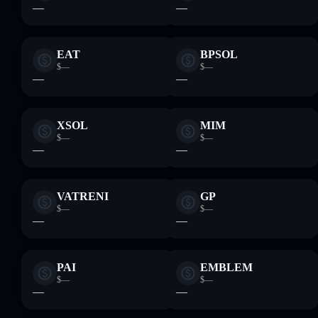
—
—
EAT
BPSOL
$—
$—
—
—
XSOL
MIM
$—
$—
—
—
VATRENI
GP
$—
$—
—
—
PAI
EMBLEM
$—
$—
—
—