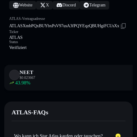
Website
X
Discord
Telegram
ATLAS-Vertragsadresse
ATLASXmbPQxBUYbxPsV97usA3fPQYEqzQBUHgiFCUsXx
Ticker
ATLAS
Status
Verifiziert
NEET
$
0.023667
43.98
%
ATLAS-FAQs
Wo kann ich Star Atlas kaufen oder tauschen?