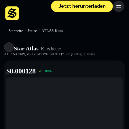
Jetzt herunterladen
Menü
Startseite
/
Preise
/
ATLAS-Kurs
Star Atlas
Kurs heute
ATLASXmbPQxBUYbxPsV97usA3fPQYEqzQBUHgiFCUsXx
$
0.000128
0.80
%