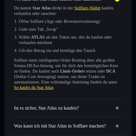
Du kannst
Star Atlas
direkt in der
Solflare-Wallet
kaufen,
verkaufen oder tauschen:
Öffne Solflare (App oder Browsererweiterung)
Gehe zum Tab „Swap“
Wähle
ATLAS
als den Token aus, den du kaufen oder
verkaufen möchtest
Gib den Betrag ein und bestätige den Tausch
Solflare nutzt intelligentes Order-Routing über alle großen
Solana-DEXes hinweg, um für dich den bestmöglichen Kurs
zu finden. Du kannst auch
Limit-Orders
setzen oder
DCA
(Dollar-Cost-Averaging) nutzen, um deine Trades zu
automatisieren. Eine vollständige Anleitung findest du unter
So kaufst du Star Atlas
.
Ist es sicher, Star Atlas zu kaufen?
Star Atlas
verifizierter Token
Was kann ich mit Star Atlas in Solflare machen?
Star Atlas
Solflare-Wallet