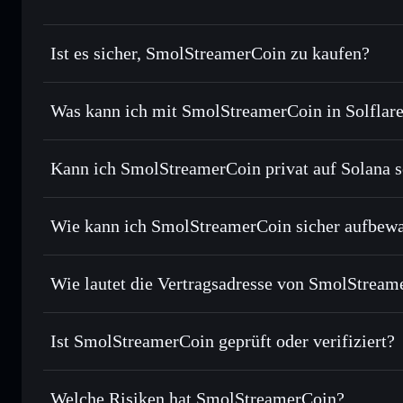
Ist es sicher, SmolStreamerCoin zu kaufen?
SmolStreamerCoin
nicht ver
Was kann ich mit SmolStreamerCoin in Solflar
SmolStreamerCoin
Solflare-Wallet
Kann ich SmolStreamerCoin privat auf Solana 
Sofort tauschen
– handle SMOL gegen SOL, USDC oder Tau
Routing zum bestmöglichen Kurs
Privacy Aggregato
Limit-Orders setzen
– automatisiere Trades zu deinem Zi
Wie kann ich SmolStreamerCoin sicher aufbew
Durchschnittskosteneffekt nutzen
– Schritt für Schritt p
SmolStreamerCoin
Privat senden
– übertrage SMOL, ohne Wallets öffentlich zu
Solflare
Privacy Aggregators
Wie lautet die Vertragsadresse von SmolStream
In Echtzeit verfolgen
– überwache Kurs, Volumen, Marktk
Privacy Aggre
SmolStreamerCoin
Sicher verwahren
– halte SMOL in einer nicht verwahrende
7kUqnjKHB2oBJGuA9nnjSGYtDjXPveT1wi3syZP7pu
Ist SmolStreamerCoin geprüft oder verifiziert?
kontrollierst
Wallet
SMOL
SmolStreamerCoin
derzeit n
Welche Risiken hat SmolStreamerCoin?