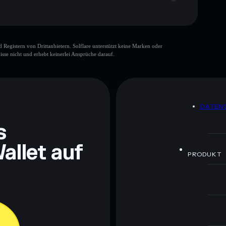
gistern von Drittanbietern. Solflare unterstützt keine Marken oder
isse nicht und erhebt keinerlei Ansprüche darauf.
ch Bildungszwecken und stellen keine Finanzberatung
rugcheck.xyz.
DATEN
s
allet auf
PRODUKT