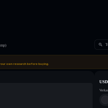
T
mp)
your own research before buying.
USD
Verka