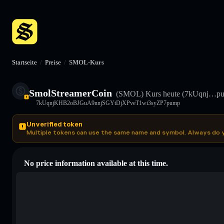
Startseite
/
Preise
/
SMOL-Kurs
SmolStreamerCoin
(SMOL)
Kurs heute
(7kUqnj…pu
7kUqnjKHB2oBJGuA9nnjSGYtDjXPveT1wi3syZP7pump
Unverified token
Multiple tokens can use the same name and symbol. Always do 
No price information available at this time.