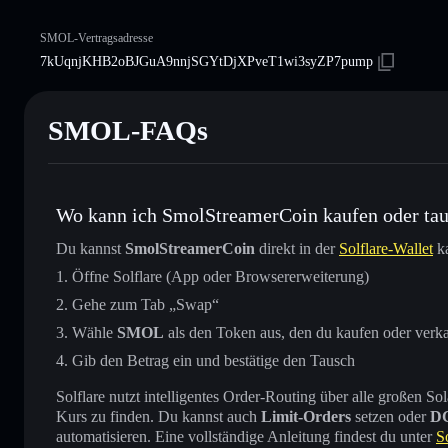
SMOL-Vertragsadresse
7kUqnjKHB2oBJGuA9nnjSGYtDjXPveT1wi3syZP7pump
SMOL-FAQs
Wo kann ich SmolStreamerCoin kaufen oder ta
Du kannst
SmolStreamerCoin
direkt in der
Solflare-Wallet
ka
Öffne Solflare (App oder Browsererweiterung)
Gehe zum Tab „Swap“
Wähle
SMOL
als den Token aus, den du kaufen oder verk
Gib den Betrag ein und bestätige den Tausch
Solflare nutzt intelligentes Order-Routing über alle großen
Kurs zu finden. Du kannst auch
Limit-Orders
setzen oder
D
automatisieren. Eine vollständige Anleitung findest du unter
S