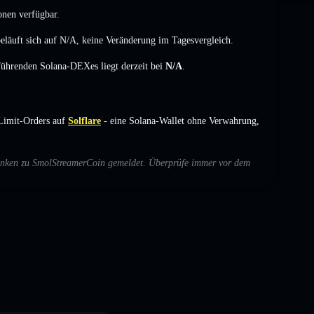
onen verfügbar.
läuft sich auf
N/A
,
keine Veränderung
im Tagesvergleich.
 führenden Solana-DEXes liegt derzeit bei
N/A
.
Limit-Orders auf
Solflare
- eine Solana-Wallet ohne Verwahrung,
edenken zu SmolStreamerCoin gemeldet. Überprüfe immer vor dem