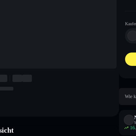
Kaufe
Wie k
$
16
icht