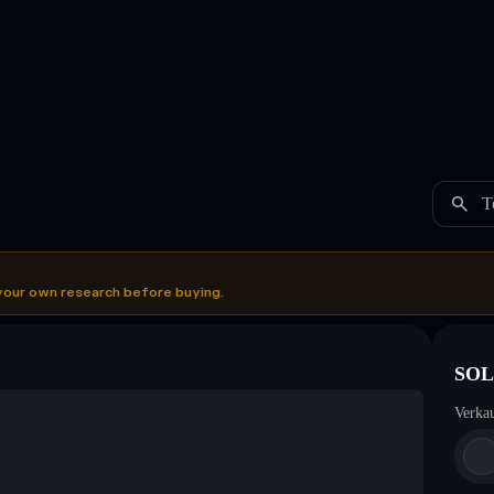
T
your own research before buying.
SOL
Verka