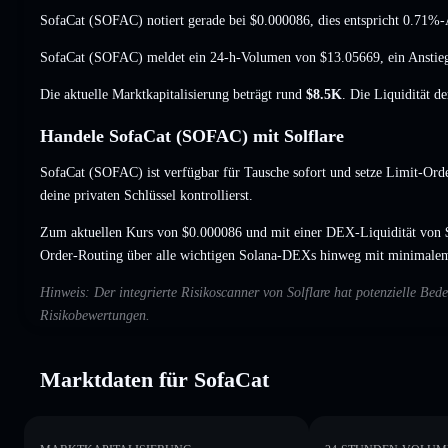
SofaCat (SOFAC) notiert gerade bei
$0.000086
, dies entspricht 0.71%-
SofaCat (SOFAC) meldet ein 24-h-Volumen von
$13.05669
,
ein Ansti
Die aktuelle Marktkapitalisierung beträgt rund
$8.5K
. Die Liquidität d
Handele SofaCat (SOFAC) mit Solflare
SofaCat (SOFAC) ist verfügbar für Tausche sofort und setze Limit-Orde
deine privaten Schlüssel kontrollierst.
Zum aktuellen Kurs von $0.000086 und mit einer DEX-Liquidität von 
Order-Routing über alle wichtigen Solana-DEXs hinweg mit minimalem
Hinweis: Der integrierte Risikoscanner von Solflare hat potenzielle B
Risikobewertungen.
Marktdaten für SofaCat