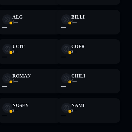
ALG
BILLI
$—
$—
—
—
UCIT
COFR
$—
$—
—
—
ROMAN
CHILI
$—
$—
—
—
NOSEY
NAMI
$—
$—
—
—