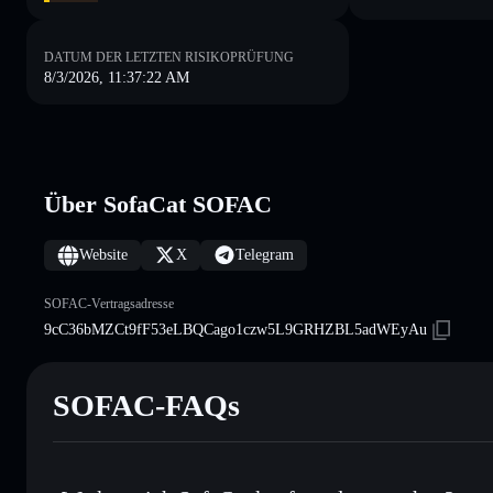
DATUM DER LETZTEN RISIKOPRÜFUNG
8/3/2026, 11:37:22 AM
Über SofaCat SOFAC
Website
X
Telegram
SOFAC-Vertragsadresse
9cC36bMZCt9fF53eLBQCago1czw5L9GRHZBL5adWEyAu
SOFAC-FAQs