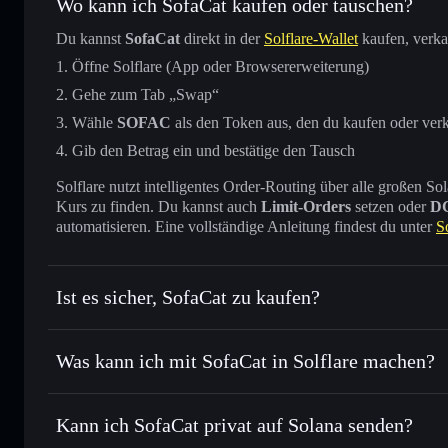
Wo kann ich SofaCat kaufen oder tauschen?
Du kannst
SofaCat
direkt in der
Solflare-Wallet
kaufen, verka
Öffne Solflare (App oder Browsererweiterung)
Gehe zum Tab „Swap“
Wähle
SOFAC
als den Token aus, den du kaufen oder ver
Gib den Betrag ein und bestätige den Tausch
Solflare nutzt intelligentes Order-Routing über alle großen
Kurs zu finden. Du kannst auch
Limit-Orders
setzen oder
D
automatisieren. Eine vollständige Anleitung findest du unter
S
Ist es sicher, SofaCat zu kaufen?
SofaCat
nicht verifiziert
Was kann ich mit SofaCat in Solflare machen?
SofaCat
Solflare-Wallet
Kann ich SofaCat privat auf Solana senden?
Sofort tauschen
– handle SOFAC gegen SOL, USDC oder T
Order Routing zum bestmöglichen Kurs