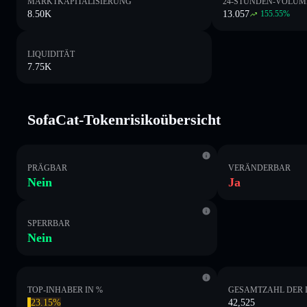
MARKTKAPITALISIERUNG
24-STUNDEN-VOLUM
8.50K
13.057
155.55
%
LIQUIDITÄT
7.75K
SofaCat-Tokenrisikoübersicht
PRÄGBAR
VERÄNDERBAR
Nein
Ja
SPERRBAR
Nein
TOP-INHABER IN %
GESAMTZAHL DER 
23.15%
42,525