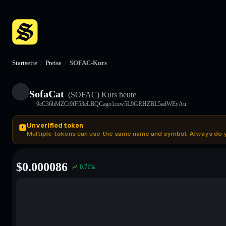
Startseite
/
Preise
/
SOFAC-Kurs
SofaCat
(SOFAC)
Kurs heute
9cC36bMZCt9fF53eLBQCago1czw5L9GRHZBL5adWEyAu
Unverified token
Multiple tokens can use the same name and symbol. Always do 
$
0.000086
0.71
%