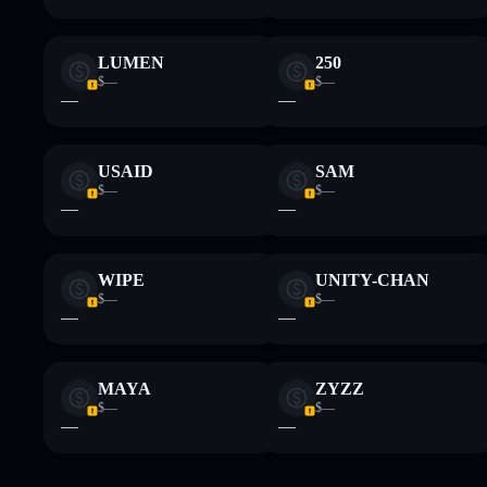
LUMEN
250
$—
$—
—
—
USAID
SAM
$—
$—
—
—
WIPE
UNITY-CHAN
$—
$—
—
—
MAYA
ZYZZ
$—
$—
—
—