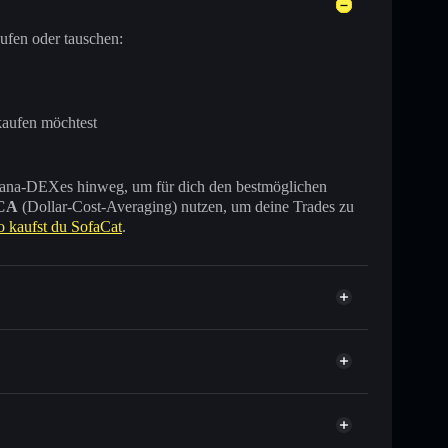
ufen oder tauschen:
kaufen möchtest
 Solana-DEXes hinweg, um für dich den bestmöglichen
CA
(Dollar-Cost-Averaging) nutzen, um deine Trades zu
o kaufst du SofaCat
.
ausende anderer Solana-Tokens mit intelligentem