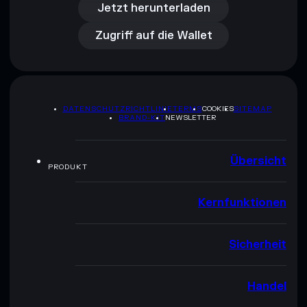
Zugriff auf die Wallet
Jetzt herunterladen
Zugriff auf die Wallet
DATENSCHUTZRICHTLINIE
TERMS
COOKIES
SITEMAP
BRAND-KIT
NEWSLETTER
Übersicht
PRODUKT
Kernfunktionen
Sicherheit
Handel