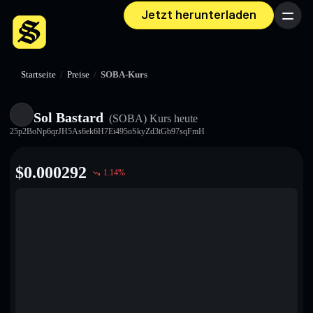
Jetzt herunterladen
Menü
Startseite
/
Preise
/
SOBA-Kurs
Sol Bastard
(SOBA)
Kurs heute
25p2BoNp6qrJH5As6ek6H7Ei495oSkyZd3tGb97sqFmH
$
0.000292
1.14
%