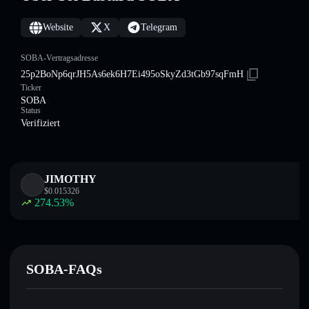
Website
X
Telegram
SOBA-Vertragsadresse
25p2BoNp6qrJH5As6ek6H7Ei495oSkyZd3tGb97sqFmH
Ticker
SOBA
Status
Verifiziert
JIMOTHY
$
0.015326
274.53
%
SOBA-FAQs