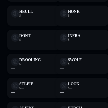
HBULL
HONK
$—
$—
—
—
DONT
INFRA
$—
$—
—
—
DROOLING
$WOLF
$—
$—
—
—
SELFIE
LOOK
$—
$—
—
—
ALIENS
PURCH